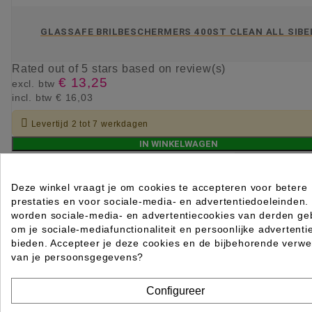
GLASSAFE BRILBESCHERMERS 400ST CLEAN ALL SIBE
Rated
out of 5 stars based on
review(s)
€ 13,25
excl. btw
incl. btw
€ 16,03

Levertijd 2 tot 7 werkdagen
IN WINKELWAGEN
Deze winkel vraagt je om cookies te accepteren voor betere
prestaties en voor sociale-media- en advertentiedoeleinden.
worden sociale-media- en advertentiecookies van derden geb
om je sociale-mediafunctionaliteit en persoonlijke advertenti
bieden. Accepteer je deze cookies en de bijbehorende verwe
van je persoonsgegevens?
Configureer