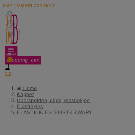
SKIP TO MAIN CONTENT
MENU
shopping_cart
0


0
Home
Kapper
Haarspelden, clips, elastiekjes
Elastiekjes
ELASTIEKJES 500STK ZWART