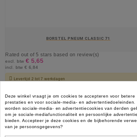
BORSTEL PNEUM CLASSIC 71
Rated
out of 5 stars based on
review(s)
€ 5,65
excl. btw
incl. btw
€ 6,84

Levertijd 2 tot 7 werkdagen
IN WINKELWAGEN
Deze winkel vraagt je om cookies te accepteren voor betere
prestaties en voor sociale-media- en advertentiedoeleinden.
worden sociale-media- en advertentiecookies van derden geb
om je sociale-mediafunctionaliteit en persoonlijke advertenti
bieden. Accepteer je deze cookies en de bijbehorende verwe
van je persoonsgegevens?