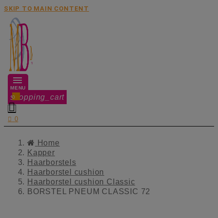
SKIP TO MAIN CONTENT
MENU
shopping_cart
0


0
Home
Kapper
Haarborstels
Haarborstel cushion
Haarborstel cushion Classic
BORSTEL PNEUM CLASSIC 72