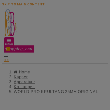
SKIP TO MAIN CONTENT
MENU
shopping_cart
0


0
Home
Kapper
Apparatuur
Krultangen
WORLD PRO KRULTANG 25MM ORIGINAL