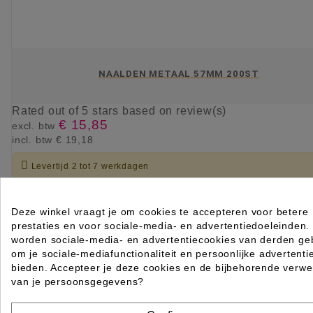
NAALDEN METAAL 57MM 200ST
Rated
out of 5 stars based on
review(s)
€ 15,85
excl. btw
incl. btw
€ 19,18

Levertijd 2 tot 7 werkdagen
IN WINKELWAGEN
Deze winkel vraagt je om cookies te accepteren voor betere
prestaties en voor sociale-media- en advertentiedoeleinden.
worden sociale-media- en advertentiecookies van derden geb
om je sociale-mediafunctionaliteit en persoonlijke advertenti
bieden. Accepteer je deze cookies en de bijbehorende verwe
van je persoonsgegevens?