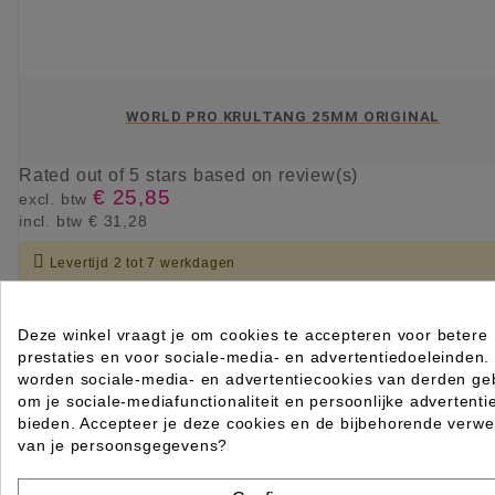
WORLD PRO KRULTANG 25MM ORIGINAL
Rated
out of 5 stars based on
review(s)
€ 25,85
excl. btw
incl. btw
€ 31,28

Levertijd 2 tot 7 werkdagen
IN WINKELWAGEN
Deze winkel vraagt je om cookies te accepteren voor betere
prestaties en voor sociale-media- en advertentiedoeleinden.
worden sociale-media- en advertentiecookies van derden geb
om je sociale-mediafunctionaliteit en persoonlijke advertenti
bieden. Accepteer je deze cookies en de bijbehorende verwe
van je persoonsgegevens?