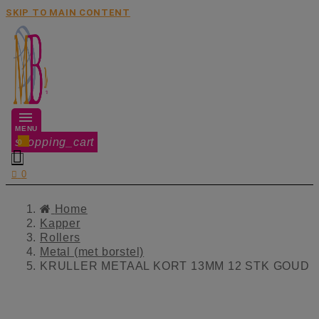
SKIP TO MAIN CONTENT
MENU
shopping_cart
0


0
Home
Kapper
Rollers
Metal (met borstel)
KRULLER METAAL KORT 13MM 12 STK GOUD