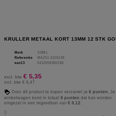
KRULLER METAAL KORT 13MM 12 STK G
Merk
SIBEL
Referentie
MAZSI-3120139
ean13
5412058300196
€ 5,35
excl. btw
incl. btw
€ 6,47
Door dit product te kopen verzamel je
6
punten
. Je
winkelwagen komt in totaal
6
punten
dat kan worden
omgezet in een tegoedbon van
€ 0,12
.
