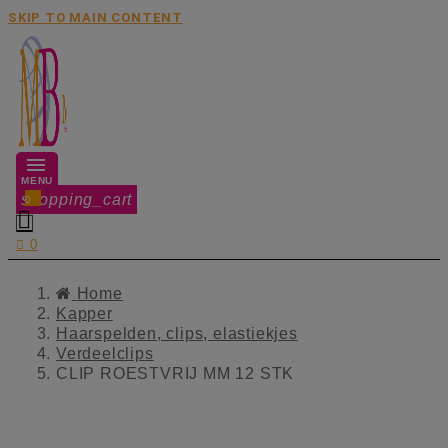
SKIP TO MAIN CONTENT
MENU
shopping_cart
0


0
Home
Kapper
Haarspelden, clips, elastiekjes
Verdeelclips
CLIP ROESTVRIJ MM 12 STK