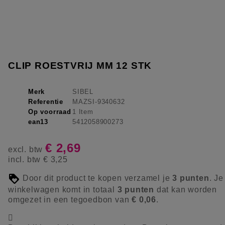
CLIP ROESTVRIJ MM 12 STK
Merk
SIBEL
Referentie
MAZSI-9340632
Op voorraad
1 Item
ean13
5412058900273
€ 2,69
excl. btw
incl. btw
€ 3,25
Door dit product te kopen verzamel je
3
punten
. Je
winkelwagen komt in totaal
3
punten
dat kan worden
omgezet in een tegoedbon van
€ 0,06
.
