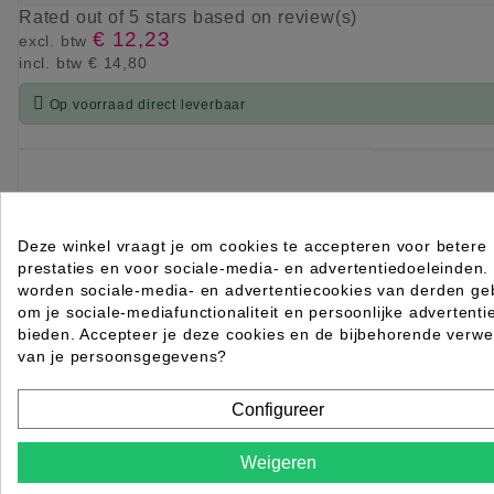
Rated
out of 5 stars based on
review(s)
€ 12,23
excl. btw
incl. btw
€ 14,80

Op voorraad direct leverbaar
KIES OPTIE
Deze winkel vraagt je om cookies te accepteren voor betere
prestaties en voor sociale-media- en advertentiedoeleinden.
worden sociale-media- en advertentiecookies van derden geb
om je sociale-mediafunctionaliteit en persoonlijke advertenti
bieden. Accepteer je deze cookies en de bijbehorende verwe
van je persoonsgegevens?
Configureer
Weigeren