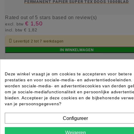
PERMANENT PAPIER SUPER TEX DOOS 1000BLAD
Rated
out of 5 stars based on
review(s)
€ 1,50
excl. btw
incl. btw
€ 1,82

Levertijd 2 tot 7 werkdagen
IN WINKELWAGEN
Deze winkel vraagt je om cookies te accepteren voor betere
prestaties en voor sociale-media- en advertentiedoeleinden.
worden sociale-media- en advertentiecookies van derden geb
om je sociale-mediafunctionaliteit en persoonlijke advertenti
bieden. Accepteer je deze cookies en de bijbehorende verwe
van je persoonsgegevens?
Configureer
Weigeren