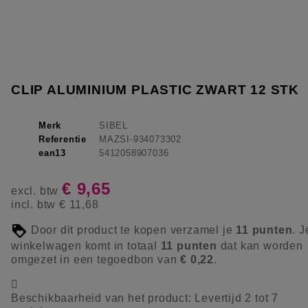
CLIP ALUMINIUM PLASTIC ZWART 12 STK
Merk
SIBEL
Referentie
MAZSI-934073302
ean13
5412058907036
€ 9,65
excl. btw
incl. btw
€ 11,68
Door dit product te kopen verzamel je
11
punten
. J
winkelwagen komt in totaal
11
punten
dat kan worden
omgezet in een tegoedbon van
€ 0,22
.

Beschikbaarheid van het product:
Levertijd 2 tot 7