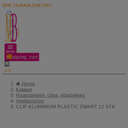
SKIP TO MAIN CONTENT
MENU
shopping_cart
0


0
Home
Kapper
Haarspelden, clips, elastiekjes
Verdeelclips
CLIP ALUMINIUM PLASTIC ZWART 12 STK