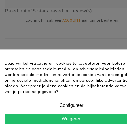
Rated
out of 5 stars based on
review(s)
Log in of maak een
ACCOUNT
aan om te bestellen.
KIES OPTIE
Deze winkel vraagt je om cookies te accepteren voor betere
prestaties en voor sociale-media- en advertentiedoeleinden.
worden sociale-media- en advertentiecookies van derden geb
om je sociale-mediafunctionaliteit en persoonlijke advertenti
bieden. Accepteer je deze cookies en de bijbehorende verwe
van je persoonsgegevens?
Configureer
Weigeren