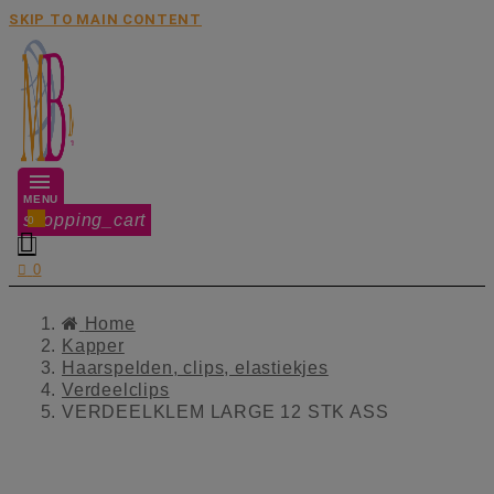
SKIP TO MAIN CONTENT
MENU
shopping_cart
0


0
Home
Kapper
Haarspelden, clips, elastiekjes
Verdeelclips
VERDEELKLEM LARGE 12 STK ASS