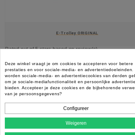
E-Trolley ORIGINAL
Rated
out of 5 stars based on
review(s)
€ 99,95
excl. btw
incl. btw
€ 120,94
Deze winkel vraagt je om cookies te accepteren voor betere
prestaties en voor sociale-media- en advertentiedoeleinden.

Levertijd 2 tot 7 werkdagen
worden sociale-media- en advertentiecookies van derden geb
om je sociale-mediafunctionaliteit en persoonlijke advertenti
IN WINKELWAGEN
bieden. Accepteer je deze cookies en de bijbehorende verwe
van je persoonsgegevens?
Configureer
Weigeren