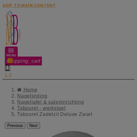
SKIP TO MAIN CONTENT
MENU
shopping_cart
0


0
Home
Nagelstyling
Nageltafel & saloninrichting
Tabouret - werkstoel
Tabouret Zadelzit Deluxe Zwart
Previous
Next