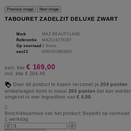
Previous image
Next image
TABOURET ZADELZIT DELUXE ZWART
Merk
MAZ BEAUTYLAND
Referentie
MAZ114273197
Op voorraad
2 Items
ean13
6097433863825
€ 169,00
excl. btw
incl. btw
€ 204,49
Door dit product te kopen verzamel je
204
punten
.
winkelwagen komt in totaal
204
punten
dat kan worde
omgezet in een tegoedbon van
€ 4,08
.

Beschikbaarheid van het product:
Beperkt op voorraad
1 werkdag

