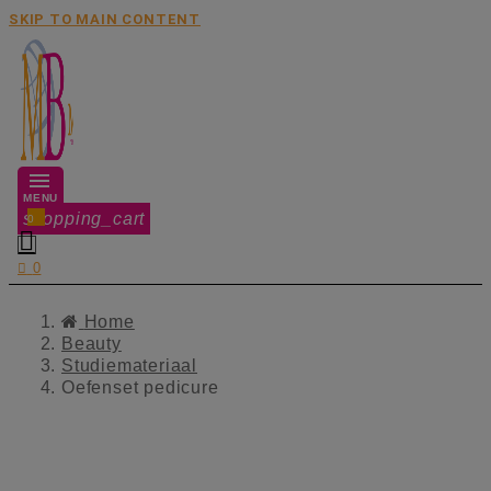
SKIP TO MAIN CONTENT
MENU
shopping_cart
0


0
Home
Beauty
Studiemateriaal
Oefenset pedicure