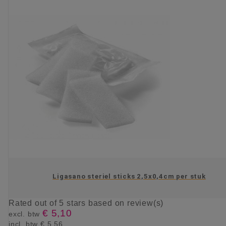
Ligasano steriel sticks 2,5x0,4cm per stuk
Rated
out of 5 stars based on
review(s)
€ 5,10
excl. btw
incl. btw
€ 5,56