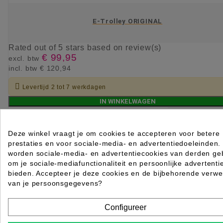
E-Trolley ORIGINAL
Rated
out of 5 stars based on
review(s)
€ 99,95
excl. btw
incl. btw
€ 120,94

Levertijd 2 tot 7 werkdagen
IN WINKELWAGEN
Deze winkel vraagt je om cookies te accepteren voor betere
prestaties en voor sociale-media- en advertentiedoeleinden.
worden sociale-media- en advertentiecookies van derden geb
om je sociale-mediafunctionaliteit en persoonlijke advertenti
bieden. Accepteer je deze cookies en de bijbehorende verwe
van je persoonsgegevens?
Configureer