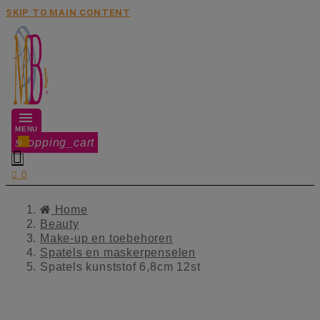
SKIP TO MAIN CONTENT
MENU
shopping_cart
0


0
Home
Beauty
Make-up en toebehoren
Spatels en maskerpenselen
Spatels kunststof 6,8cm 12st