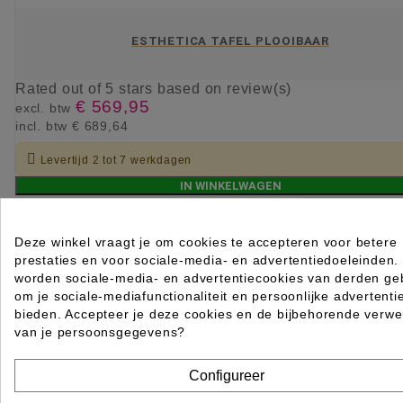
ESTHETICA TAFEL PLOOIBAAR
Rated
out of 5 stars based on
review(s)
€ 569,95
excl. btw
incl. btw
€ 689,64

Levertijd 2 tot 7 werkdagen
IN WINKELWAGEN
Deze winkel vraagt je om cookies te accepteren voor betere
prestaties en voor sociale-media- en advertentiedoeleinden.
worden sociale-media- en advertentiecookies van derden geb
om je sociale-mediafunctionaliteit en persoonlijke advertenti
bieden. Accepteer je deze cookies en de bijbehorende verwe
van je persoonsgegevens?
Configureer