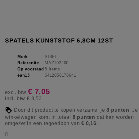
SPATELS KUNSTSTOF 6,8CM 12ST
Merk
SIBEL
Referentie
MAZ102200
Op voorraad
8 Items
ean13
5412058178641
€ 7,05
excl. btw
incl. btw
€ 8,53
Door dit product te kopen verzamel je
8
punten
. Je
winkelwagen komt in totaal
8
punten
dat kan worden
omgezet in een tegoedbon van
€ 0,16
.
