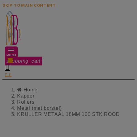
SKIP TO MAIN CONTENT
MENU
shopping_cart
0


0
Home
Kapper
Rollers
Metal (met borstel)
KRULLER METAAL 18MM 100 STK ROOD