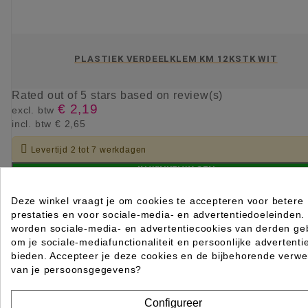
PLASTIEK VERDEELKLEM KM 12KSTK WIT
Rated
out of 5 stars based on
review(s)
€ 2,19
excl. btw
incl. btw
€ 2,65

Levertijd 2 tot 7 werkdagen
IN WINKELWAGEN
Deze winkel vraagt je om cookies te accepteren voor betere
prestaties en voor sociale-media- en advertentiedoeleinden.
worden sociale-media- en advertentiecookies van derden geb
om je sociale-mediafunctionaliteit en persoonlijke advertenti
bieden. Accepteer je deze cookies en de bijbehorende verwe
van je persoonsgegevens?
Configureer