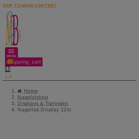
SKIP TO MAIN CONTENT
MENU
shopping_cart
0


0
Home
Nagelstyling
Displays & Tipringen
Nagellak Display 12st