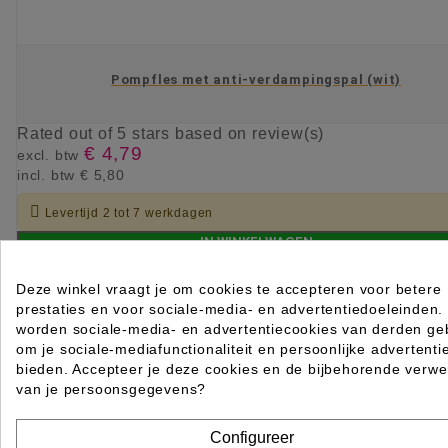
Pompfles met anti-verdampingspal (wit)
Rated
out of 5 stars based on
review(s)
€ 4,79
excl. btw
incl. btw
€ 5,80

Levertijd 2 tot 7 werkdagen
IN WINKELWAGEN
Deze winkel vraagt je om cookies te accepteren voor betere
prestaties en voor sociale-media- en advertentiedoeleinden.
worden sociale-media- en advertentiecookies van derden geb
om je sociale-mediafunctionaliteit en persoonlijke advertenti
bieden. Accepteer je deze cookies en de bijbehorende verwe
van je persoonsgegevens?
Configureer