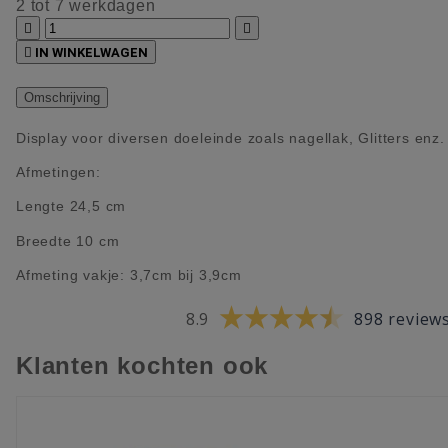
2 tot 7 werkdagen



IN WINKELWAGEN
Omschrijving
Display voor diversen doeleinde zoals nagellak, Glitters enz.
Afmetingen:
Lengte 24,5 cm
Breedte 10 cm
Afmeting vakje: 3,7cm bij 3,9cm
8.9
898 review
Klanten kochten ook