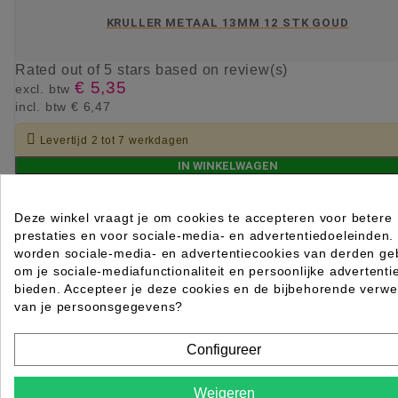
KRULLER METAAL 13MM 12 STK GOUD
Rated
out of 5 stars based on
review(s)
€ 5,35
excl. btw
incl. btw
€ 6,47

Levertijd 2 tot 7 werkdagen
IN WINKELWAGEN
Deze winkel vraagt je om cookies te accepteren voor betere
prestaties en voor sociale-media- en advertentiedoeleinden.
worden sociale-media- en advertentiecookies van derden geb
om je sociale-mediafunctionaliteit en persoonlijke advertenti
bieden. Accepteer je deze cookies en de bijbehorende verwe
van je persoonsgegevens?
Configureer
Weigeren