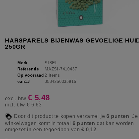
HARSPARELS BIJENWAS GEVOELIGE HUI
250GR
Merk
SIBEL
Referentie
MAZSI-7410437
Op voorraad
2 Items
ean13
3584250035915
€ 5,48
excl. btw
incl. btw
€ 6,63
Door dit product te kopen verzamel je
6
punten
. Je
winkelwagen komt in totaal
6
punten
dat kan worden
omgezet in een tegoedbon van
€ 0,12
.