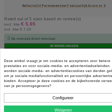
RefectoCil Permanentverf natuurlijk bruin nr 3
Rated
out of 5 stars based on
review(s)
€ 5,95
excl. btw
incl. btw
€ 7,20

Op voorraad direct leverbaar
IN WINKELWAGEN
Deze winkel vraagt je om cookies te accepteren voor betere
prestaties en voor sociale-media- en advertentiedoeleinden.
worden sociale-media- en advertentiecookies van derden geb
om je sociale-mediafunctionaliteit en persoonlijke advertenti
bieden. Accepteer je deze cookies en de bijbehorende verwe
van je persoonsgegevens?
Configureer
Weigeren