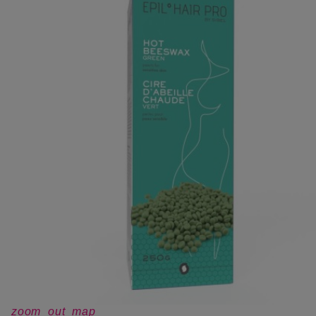
zoom_out_map