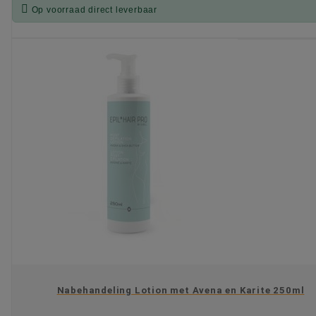

Op voorraad direct leverbaar
KIES OPTIE
Nabehandeling Lotion met Avena en Karite 250ml