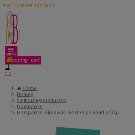
SKIP TO MAIN CONTENT
MENU
shopping_cart
0


0
Home
Beauty
Ontharingsproducten
Harsparels
Harsparels Bijenwas Gevoelige Huid 250gr