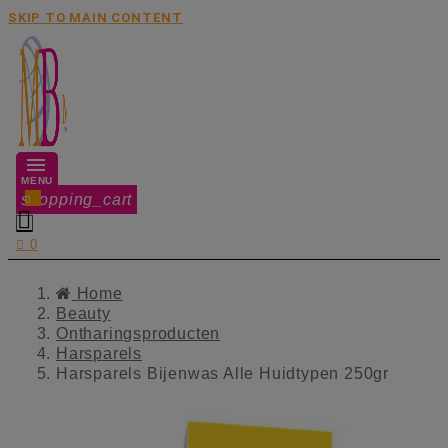
SKIP TO MAIN CONTENT
MENU
shopping_cart
0


0
Home
Beauty
Ontharingsproducten
Harsparels
Harsparels Bijenwas Alle Huidtypen 250gr