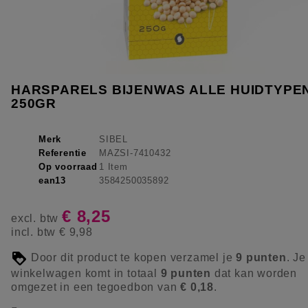
HARSPARELS BIJENWAS ALLE HUIDTYPE
250GR
Merk
SIBEL
Referentie
MAZSI-7410432
Op voorraad
1 Item
ean13
3584250035892
€ 8,25
excl. btw
incl. btw
€ 9,98
Door dit product te kopen verzamel je
9
punten
. Je
winkelwagen komt in totaal
9
punten
dat kan worden
omgezet in een tegoedbon van
€ 0,18
.