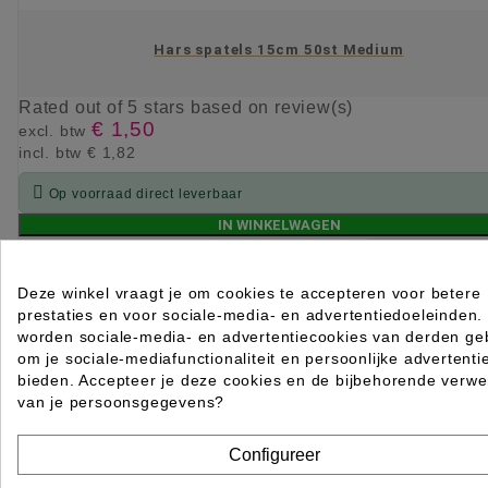
Hars spatels 15cm 50st Medium
Rated
out of 5 stars based on
review(s)
€ 1,50
excl. btw
incl. btw
€ 1,82

Op voorraad direct leverbaar
IN WINKELWAGEN
Deze winkel vraagt je om cookies te accepteren voor betere
prestaties en voor sociale-media- en advertentiedoeleinden.
worden sociale-media- en advertentiecookies van derden geb
om je sociale-mediafunctionaliteit en persoonlijke advertenti
bieden. Accepteer je deze cookies en de bijbehorende verwe
van je persoonsgegevens?
Configureer