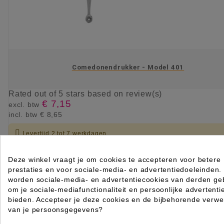
Comedonendrukker - Model 401
Rated
out of 5 stars based on
review(s)
€ 7,15
excl. btw
incl. btw
€ 8,65

Levertijd 2 tot 7 werkdagen
IN WINKELWAGEN
Deze winkel vraagt je om cookies te accepteren voor betere
prestaties en voor sociale-media- en advertentiedoeleinden.
worden sociale-media- en advertentiecookies van derden geb
om je sociale-mediafunctionaliteit en persoonlijke advertenti
bieden. Accepteer je deze cookies en de bijbehorende verwe
van je persoonsgegevens?