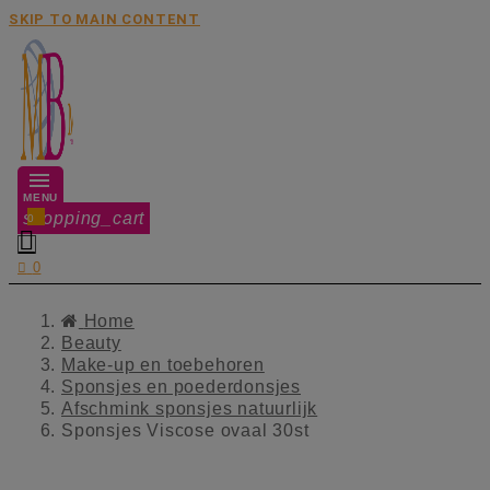
SKIP TO MAIN CONTENT
MENU
shopping_cart
0


0
Home
Beauty
Make-up en toebehoren
Sponsjes en poederdonsjes
Afschmink sponsjes natuurlijk
Sponsjes Viscose ovaal 30st