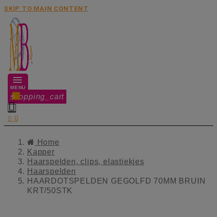
SKIP TO MAIN CONTENT
MENU
shopping_cart
0


0
Home
Kapper
Haarspelden, clips, elastiekjes
Haarspelden
HAARDOTSPELDEN GEGOLFD 70MM BRUIN
KRT/50STK