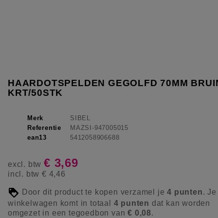
HAARDOTSPELDEN GEGOLFD 70MM BRUI
KRT/50STK
Merk
SIBEL
Referentie
MAZSI-947005015
ean13
5412058906688
€ 3,69
excl. btw
incl. btw
€ 4,46
Door dit product te kopen verzamel je
4
punten
. Je
winkelwagen komt in totaal
4
punten
dat kan worden
omgezet in een tegoedbon van
€ 0,08
.