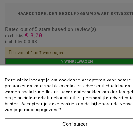
HAARDOTSPELDEN GEGOLFD 65MM ZWART KRT/50ST
Rated
out of 5 stars based on
review(s)
€ 3,29
excl. btw
incl. btw
€ 3,98

Levertijd 2 tot 7 werkdagen
IN WINKELWAGEN
Deze winkel vraagt je om cookies te accepteren voor betere
prestaties en voor sociale-media- en advertentiedoeleinden.
worden sociale-media- en advertentiecookies van derden geb
om je sociale-mediafunctionaliteit en persoonlijke advertenti
bieden. Accepteer je deze cookies en de bijbehorende verwe
van je persoonsgegevens?
Configureer