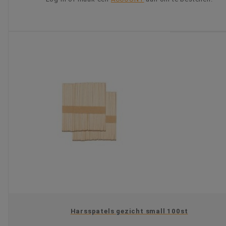
KIES OPTIE
Harsspatels gezicht small 100st