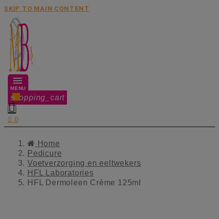
SKIP TO MAIN CONTENT
MENU
shopping_cart
0


0
Home
Pedicure
Voetverzorging en eeltwekers
HFL Laboratories
HFL Dermoleen Crème 125ml