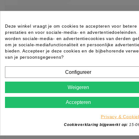
NatraCure zachte teenspalk 1 paar
Deze winkel vraagt je om cookies te accepteren voor betere
prestaties en voor sociale-media- en advertentiedoeleinden.
Rated
out of 5 stars based on
review(s)
worden sociale-media- en advertentiecookies van derden geb
Log in of maak een
ACCOUNT
aan om te bestellen.
om je sociale-mediafunctionaliteit en persoonlijke advertenti
bieden. Accepteer je deze cookies en de bijbehorende verwe
van je persoonsgegevens?
KIES OPTIE
Configureer
Weigeren
Accepteren
Privacy & Cookie
Cookieverklaring bijgewerkt op:
15-0