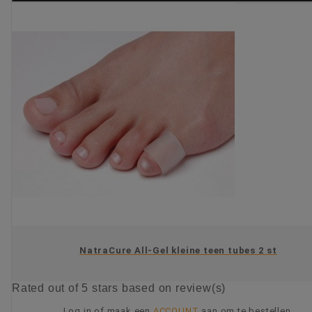
NatraCure All-Gel kleine teen tubes 2 st
Rated
out of 5 stars based on
review(s)
Log in of maak een
ACCOUNT
aan om te bestellen.