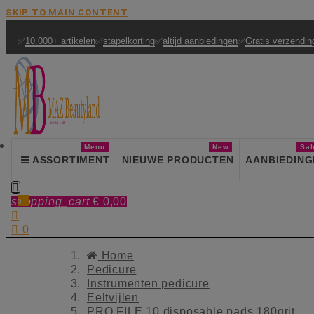
SKIP TO MAIN CONTENT
✅
10.000+ artikelen
✅
stapelkorting
✅
altijd aanbiedingen
✅
Gratis verzendin
Menu
New
Sal
ASSORTIMENT
NIEUWE PRODUCTEN
AANBIEDING

shopping_cart
€ 0,00
0


0
Home
Pedicure
Instrumenten pedicure
Eeltvijlen
PRO FILE 10 disposable pads 180grit