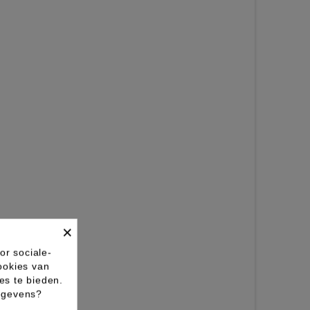
×
or sociale-
ookies van
es te bieden.
gegevens?