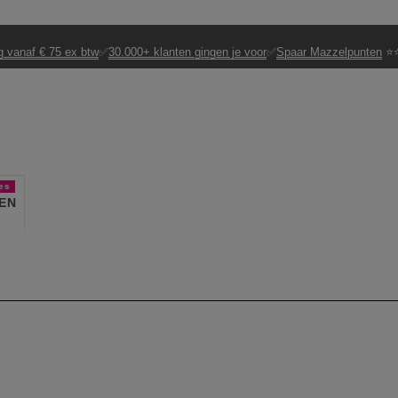
g vanaf € 75 ex btw
✅
30.000+ klanten gingen je voor
✅
Spaar Mazzelpunten
⭐⭐
es
EN