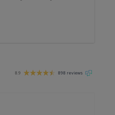
8.9
898 reviews