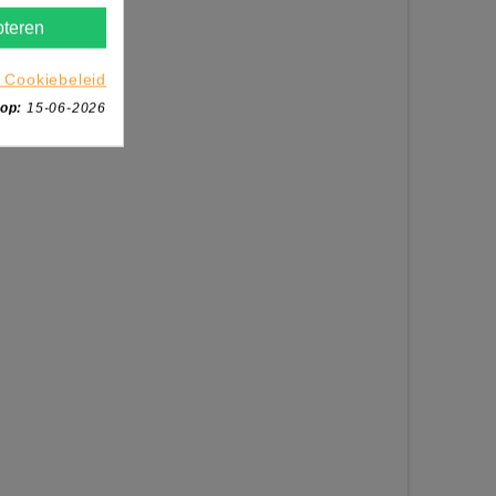
teren
 Cookiebeleid
 op:
15-06-2026