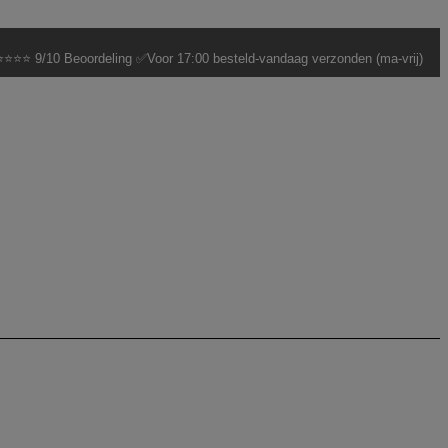
⭐⭐⭐ 9/10 Beoordeling ✅Voor 17:00 besteld-vandaag verzonden (ma-vrij)