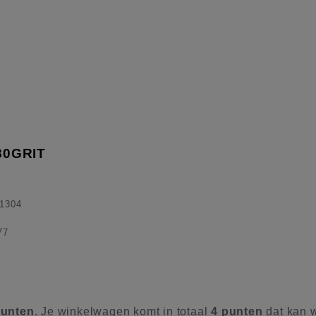
80GRIT
1304
77
unten
. Je winkelwagen komt in totaal
4
punten
dat kan 