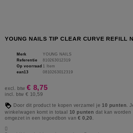
YOUNG NAILS TIP CLEAR CURVE REFILL 
Merk
YOUNG NAILS
Referentie
810263012319
Op voorraad
1 Item
ean13
0810263012319
€ 8,75
excl. btw
incl. btw
€ 10,59
Door dit product te kopen verzamel je
10
punten
. J
winkelwagen komt in totaal
10
punten
dat kan worden
omgezet in een tegoedbon van
€ 0,20
.
