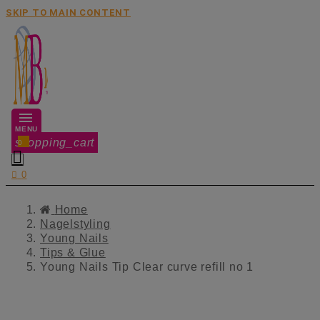
SKIP TO MAIN CONTENT
MENU
shopping_cart
0


0
Home
Nagelstyling
Young Nails
Tips & Glue
Young Nails Tip Clear curve refill no 1