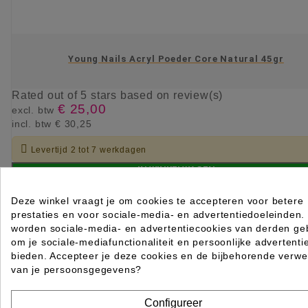
Young Nails Acryl Poeder Core Natural 45gr
Rated
out of 5 stars based on
review(s)
€ 25,00
excl. btw
incl. btw
€ 30,25

Levertijd 2 tot 7 werkdagen
IN WINKELWAGEN
Deze winkel vraagt je om cookies te accepteren voor betere
prestaties en voor sociale-media- en advertentiedoeleinden.
worden sociale-media- en advertentiecookies van derden geb
om je sociale-mediafunctionaliteit en persoonlijke advertenti
bieden. Accepteer je deze cookies en de bijbehorende verwe
van je persoonsgegevens?
Configureer