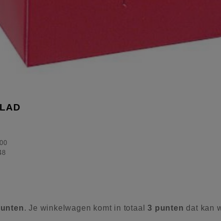
BLAD
00
48
unten
. Je winkelwagen komt in totaal
3
punten
dat kan 