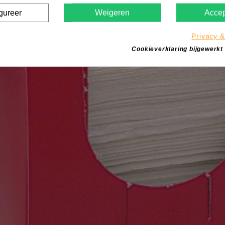
gureer
Weigeren
Accep
Privacy &
Cookieverklaring bijgewerkt