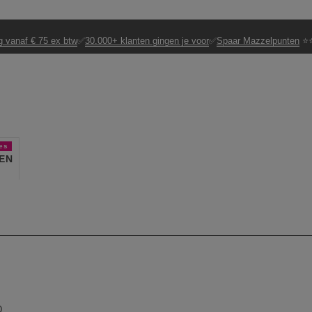
g vanaf € 75 ex btw
✅
30.000+ klanten gingen je voor
✅
Spaar Mazzelpunten
⭐⭐
es
EN
D