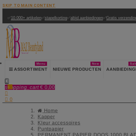
SKIP TO MAIN CONTENT
✅
10.000+ artikelen
✅
stapelkorting
✅
altijd aanbiedingen
✅
Gratis verzendin
Menu
New
Sal
ASSORTIMENT
NIEUWE PRODUCTEN
AANBIEDING

shopping_cart
€ 0,00
0


0
Home
Kapper
Kleur accessoires
Puntpapier
PERMANENT PAPIER DOOS 1000 BLA