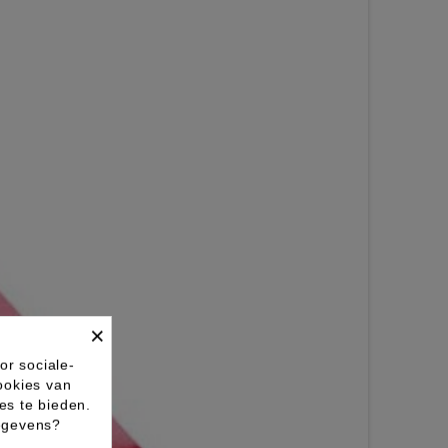
×
or sociale-
ookies van
es te bieden.
gegevens?