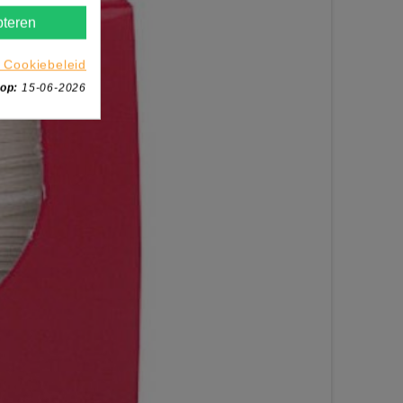
teren
 Cookiebeleid
 op:
15-06-2026