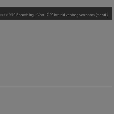
⭐⭐⭐ 9/10 Beoordeling ✅Voor 17:00 besteld-vandaag verzonden (ma-vrij)