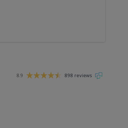
8.9
898 reviews