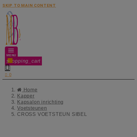
SKIP TO MAIN CONTENT
MENU
shopping_cart
0


0
Home
Kapper
Kapsalon inrichting
Voetsteunen
CROSS VOETSTEUN SIBEL