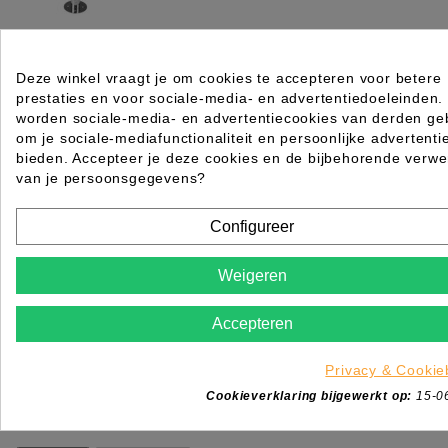
CROSS VOETSTEUN SIBEL
Deze winkel vraagt je om cookies te accepteren voor betere
prestaties en voor sociale-media- en advertentiedoeleinden.
Rating for
Quality
worden sociale-media- en advertentiecookies van derden geb
om je sociale-mediafunctionaliteit en persoonlijke advertenti
Please choose a rating for your review.
bieden. Accepteer je deze cookies en de bijbehorende verwe
van je persoonsgegevens?
Configureer
Weigeren
Title of your review
Uw naam
Accepteren
Uw beoordeling
Enim quis fugiat consequat elit minim nisi eu occae
Privacy & Cookie
occaecat deserunt aliquip nisi ex deserunt.
Cookieverklaring bijgewerkt op:
15-0
*
Verplichte velden