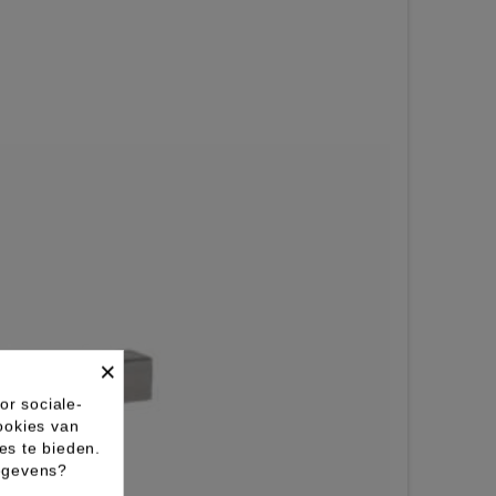
×
or sociale-
ookies van
es te bieden.
gegevens?