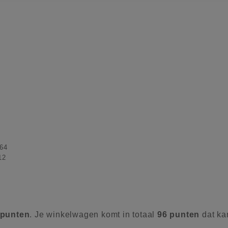
64
12
punten
. Je winkelwagen komt in totaal
96
punten
dat ka