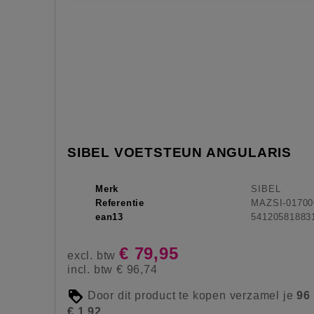
SIBEL VOETSTEUN ANGULARIS
Merk
SIBEL
Referentie
MAZSI-01700
ean13
54120581883
€ 79,95
excl. btw
incl. btw
€ 96,74
Door dit product te kopen verzamel je
96
€ 1,92
.