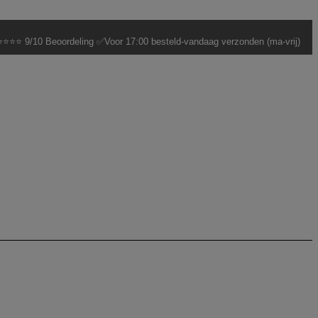
⭐⭐⭐ 9/10 Beoordeling ✅Voor 17:00 besteld-vandaag verzonden (ma-vrij)