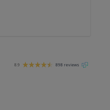
8.9
898 reviews