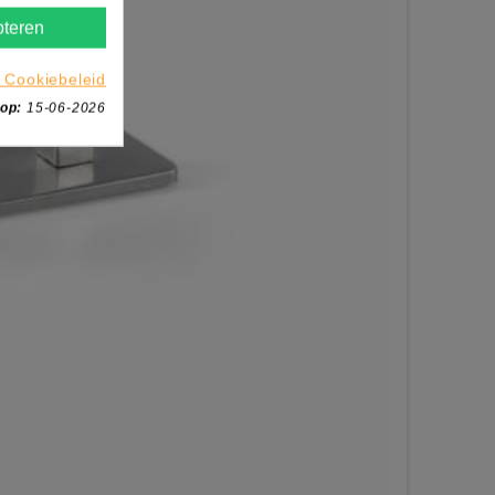
teren
 Cookiebeleid
 op:
15-06-2026