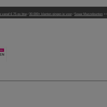
g vanaf € 75 ex btw
✅
30.000+ klanten gingen je voor
✅
Spaar Mazzelpunten
⭐⭐
es
EN