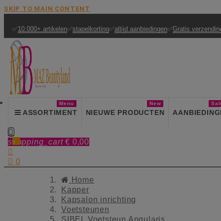
SKIP TO MAIN CONTENT
✅
10.000+ artikelen
✅
stapelkorting
✅
altijd aanbiedingen
✅
Gratis verzendin
Menu
New
Sal
ASSORTIMENT
NIEUWE PRODUCTEN
AANBIEDING

shopping_cart
€ 0,00
0


0
Home
Kapper
Kapsalon inrichting
Voetsteunen
SIBEL Voetsteun Angularis