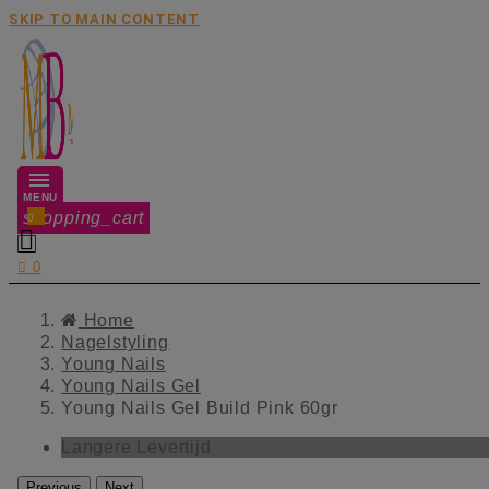
SKIP TO MAIN CONTENT
MENU
shopping_cart
0


0
Home
Nagelstyling
Young Nails
Young Nails Gel
Young Nails Gel Build Pink 60gr
Langere Levertijd
Previous
Next