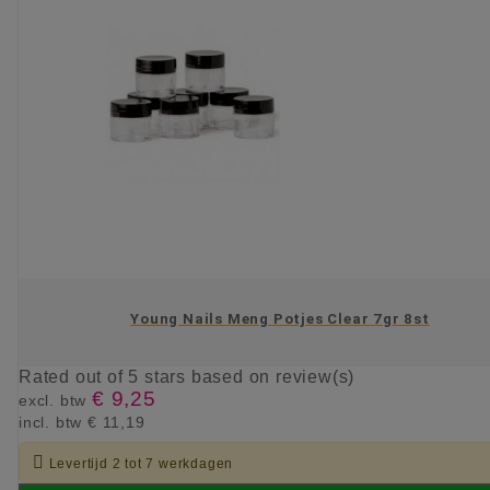
Young Nails Meng Potjes Clear 7gr 8st
Rated
out of 5 stars based on
review(s)
€ 9,25
excl. btw
incl. btw
€ 11,19

Levertijd 2 tot 7 werkdagen