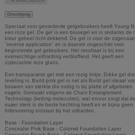

IN WINKELWAGEN
Omschrijving
Speciaal voor gevorderde gelgebruikers heeft Young N
een roze gel. De gel is een bouwgel en is ondanks de 
kleur geheel licht dekkend. De gel is voor de zogenaa
`reverse application` en is daarom ongeschikt voor
beginnende gel gebruikers. Het resultaat is bij een
evenwichtige uitharding verbluffend. Het geeft een
zijdezachte roze glans.
Een transparante gel met een rozig tintje. Dikke gel die
leveling is. Build pink gel is net als Build gel ideaal vo
bouwen van sterkte die nodig is bij platte of afgebeten
nagels. Gemaakt volgens de Chain Entanglement
Technology (ketting-moleculen), wat ervoor zorgt dat d
super sterk is de beste hechting heeft en er bijna geen
hittevorming ontstaat bij het uitharden.
Base - Foundation Layer
Concealer Pink Base - Colored Foundation Layer
Concealer Peach Base - Colored Foundation Layer