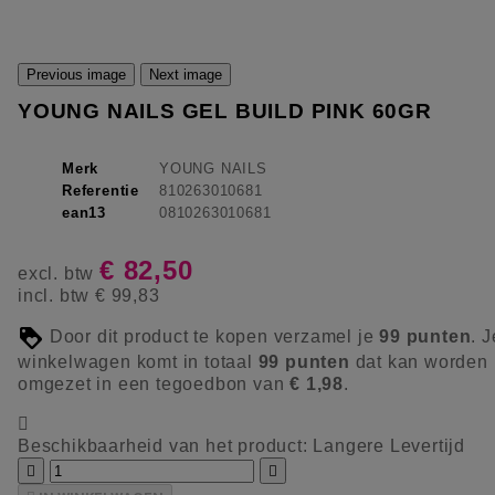
Previous image
Next image
YOUNG NAILS GEL BUILD PINK 60GR
Merk
YOUNG NAILS
Referentie
810263010681
ean13
0810263010681
€ 82,50
excl. btw
incl. btw
€ 99,83
Door dit product te kopen verzamel je
99
punten
. J
winkelwagen komt in totaal
99
punten
dat kan worden
omgezet in een tegoedbon van
€ 1,98
.

Beschikbaarheid van het product:
Langere Levertijd

