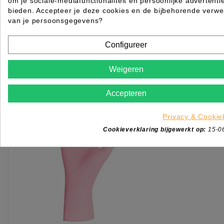
om je sociale-mediafunctionaliteit en persoonlijke advertenti
bieden. Accepteer je deze cookies en de bijbehorende verwe
Rated
out of 5 stars based on
review(s)
van je persoonsgegevens?
€ 82,50
excl. btw
incl. btw
€ 99,83
Configureer

Levertijd op aanvraag
Weigeren
KIES OPTIE
Accepteren
Privacy & Cookie
Cookieverklaring bijgewerkt op:
15-0