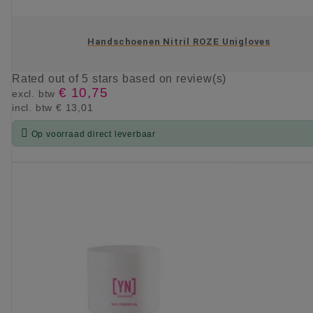
Handschoenen Nitril ROZE Unigloves
Rated
out of 5 stars based on
review(s)
€ 10,75
excl. btw
incl. btw
€ 13,01

Op voorraad direct leverbaar
KIES OPTIE