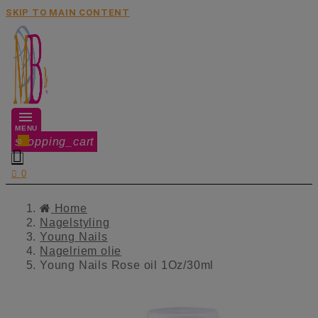
SKIP TO MAIN CONTENT
MENU
shopping_cart
0


0
Home
Nagelstyling
Young Nails
Nagelriem olie
Young Nails Rose oil 1Oz/30ml