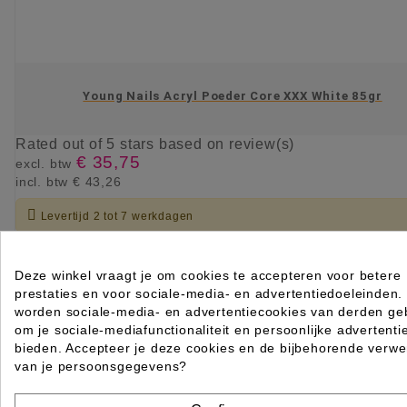
Young Nails Acryl Poeder Core XXX White 85gr
Rated
out of 5 stars based on
review(s)
€ 35,75
excl. btw
incl. btw
€ 43,26

Levertijd 2 tot 7 werkdagen
IN WINKELWAGEN
Deze winkel vraagt je om cookies te accepteren voor betere
prestaties en voor sociale-media- en advertentiedoeleinden.
worden sociale-media- en advertentiecookies van derden geb
om je sociale-mediafunctionaliteit en persoonlijke advertenti
bieden. Accepteer je deze cookies en de bijbehorende verwe
van je persoonsgegevens?