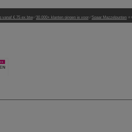
g vanaf € 75 ex btw
✅
30.000+ klanten gingen je voor
✅
Spaar Mazzelpunten
⭐⭐
es
EN