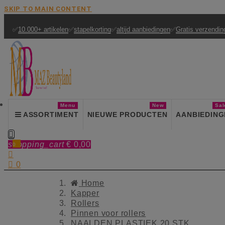
SKIP TO MAIN CONTENT
✅
10.000+ artikelen
✅
stapelkorting
✅
altijd aanbiedingen
✅
Gratis verzendin
Menu
New
Sal
ASSORTIMENT
NIEUWE PRODUCTEN
AANBIEDING

shopping_cart
€ 0,00
0


0
Home
Kapper
Rollers
Pinnen voor rollers
NAALDEN PLASTIEK 20 STK