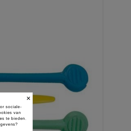
×
or sociale-
ookies van
es te bieden.
gegevens?