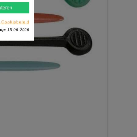
teren
 Cookiebeleid
 op:
15-06-2026