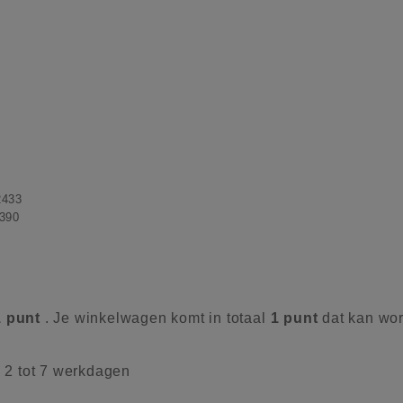
2433
390
1
punt
. Je winkelwagen komt in totaal
1
punt
dat kan wo
d 2 tot 7 werkdagen