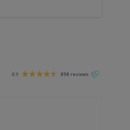
8.9
898 reviews