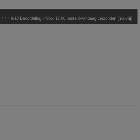
⭐⭐⭐ 9/10 Beoordeling ✅Voor 17:00 besteld-vandaag verzonden (ma-vrij)