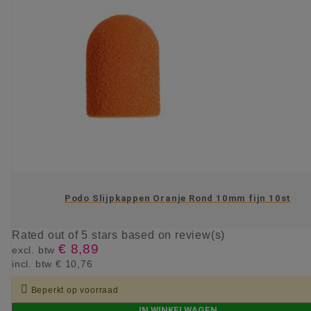
Podo Slijpkappen Oranje Rond 10mm fijn 10st
Rated
out of 5 stars based on
review(s)
€ 8,89
excl. btw
incl. btw
€ 10,76

Beperkt op voorraad
IN WINKELWAGEN