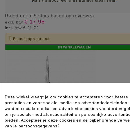
Nailit SmoothGel 3in1 Builder clear 15ml
Rated
out of 5 stars based on
review(s)
€ 17,95
excl. btw
incl. btw
€ 21,72

Beperkt op voorraad
IN WINKELWAGEN
Deze winkel vraagt je om cookies te accepteren voor betere
prestaties en voor sociale-media- en advertentiedoeleinden.
worden sociale-media- en advertentiecookies van derden geb
om je sociale-mediafunctionaliteit en persoonlijke advertenti
bieden. Accepteer je deze cookies en de bijbehorende verwe
van je persoonsgegevens?