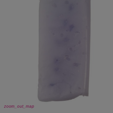
zoom_out_map