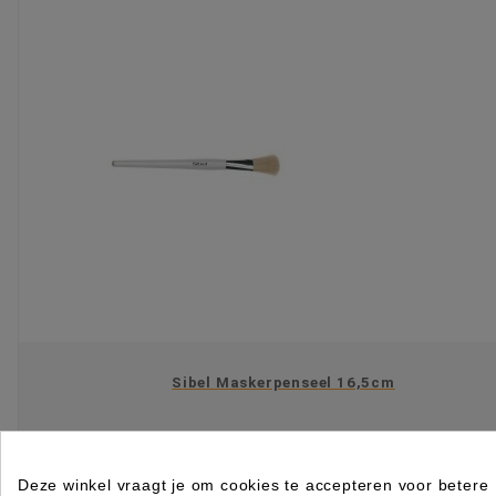
Sibel Maskerpenseel 16,5cm
Rated
out of 5 stars based on
review(s)
€ 3,49
excl. btw
Deze winkel vraagt je om cookies te accepteren voor betere
incl. btw
€ 4,22