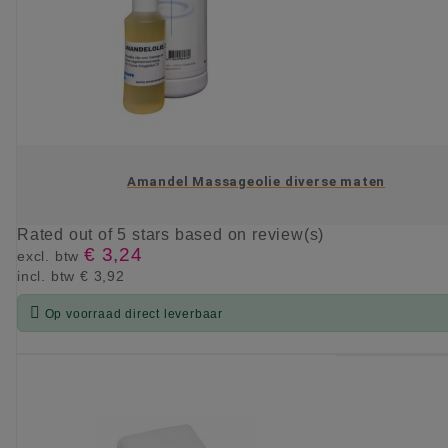
Amandel Massageolie diverse maten
Rated
out of 5 stars based on
review(s)
€ 3,24
excl. btw
incl. btw
€ 3,92

Op voorraad direct leverbaar
KIES OPTIE