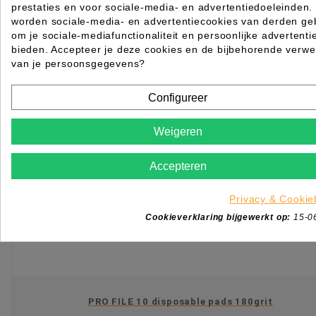
prestaties en voor sociale-media- en advertentiedoeleinden.

worden sociale-media- en advertentiecookies van derden geb
Op voorraad direct leverbaar
om je sociale-mediafunctionaliteit en persoonlijke advertenti
IN WINKELWAGEN
bieden. Accepteer je deze cookies en de bijbehorende verwe
van je persoonsgegevens?
Configureer
Weigeren
Accepteren
Privacy & Cookie
Cookieverklaring bijgewerkt op:
15-0
PRO FILE 10 disposable pads 180grit