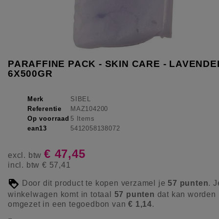
PARAFFINE PACK - SKIN CARE - LAVENDEL
6X500GR
Merk
SIBEL
Referentie
MAZ104200
Op voorraad
5 Items
ean13
5412058138072
€ 47,45
excl. btw
incl. btw
€ 57,41
Door dit product te kopen verzamel je
57
punten
. J
winkelwagen komt in totaal
57
punten
dat kan worden
omgezet in een tegoedbon van
€ 1,14
.