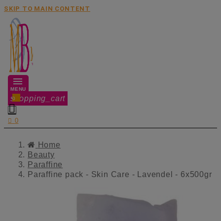
SKIP TO MAIN CONTENT
MENU
shopping_cart
0


0
Home
Beauty
Paraffine
Paraffine pack - Skin Care - Lavendel - 6x500gr