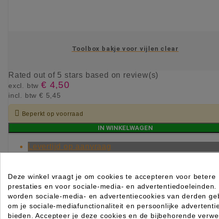
Toolbox bakje voor vijlen clear
Rated
out of 5 stars based on
review(s)
€ 4,50
excl. btw
incl. btw
€ 5,45

Beperkt op voorraad
IN WINKELWAGEN
Levertijd op aanvraag
Deze winkel vraagt je om cookies te accepteren voor betere
prestaties en voor sociale-media- en advertentiedoeleinden.
worden sociale-media- en advertentiecookies van derden geb
om je sociale-mediafunctionaliteit en persoonlijke advertenti
bieden. Accepteer je deze cookies en de bijbehorende verwe