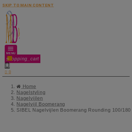
SKIP TO MAIN CONTENT
MENU
shopping_cart
0


0
Home
Nagelstyling
Nagelvijlen
Nagelvijl Boomerang
SIBEL Nagelvijlen Boomerang Rounding 100/180 