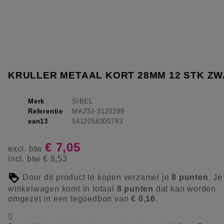
KRULLER METAAL KORT 28MM 12 STK Z
Merk
SIBEL
Referentie
MAZSI-3120289
ean13
5412058300783
€ 7,05
excl. btw
incl. btw
€ 8,53
Door dit product te kopen verzamel je
8
punten
. Je
winkelwagen komt in totaal
8
punten
dat kan worden
omgezet in een tegoedbon van
€ 0,16
.
