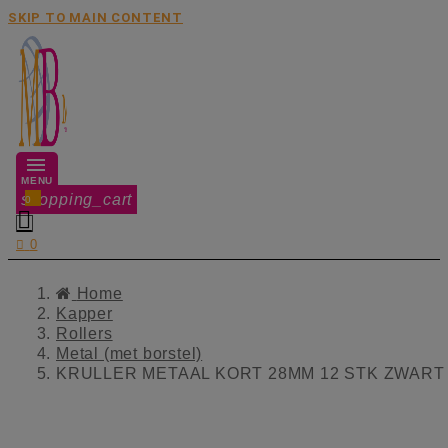
SKIP TO MAIN CONTENT
MENU
shopping_cart
0


0
Home
Kapper
Rollers
Metal (met borstel)
KRULLER METAAL KORT 28MM 12 STK ZWART