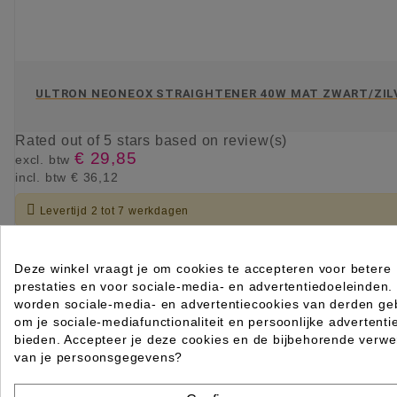
ULTRON NEONEOX STRAIGHTENER 40W MAT ZWART/ZIL
Rated
out of 5 stars based on
review(s)
€ 29,85
excl. btw
incl. btw
€ 36,12

Levertijd 2 tot 7 werkdagen
IN WINKELWAGEN
Deze winkel vraagt je om cookies te accepteren voor betere
prestaties en voor sociale-media- en advertentiedoeleinden.
worden sociale-media- en advertentiecookies van derden geb
om je sociale-mediafunctionaliteit en persoonlijke advertenti
bieden. Accepteer je deze cookies en de bijbehorende verwe
van je persoonsgegevens?