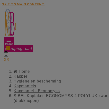
SKIP TO MAIN CONTENT
MENU
shopping_cart
0


0
Home
Kapper
Hygiene en bescherming
Kapmantels
Kapmantel - Economyss
SIBEL Kaplaken ECONOMYSS 4 POLYLUX zwart
(drukknopen)