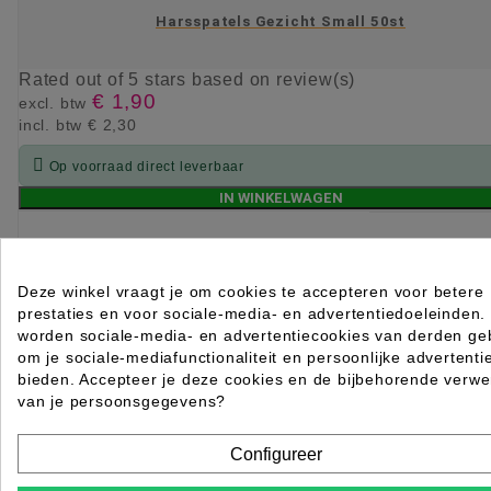
Harsspatels Gezicht Small 50st
Rated
out of 5 stars based on
review(s)
€ 1,90
excl. btw
incl. btw
€ 2,30

Op voorraad direct leverbaar
IN WINKELWAGEN
Deze winkel vraagt je om cookies te accepteren voor betere
prestaties en voor sociale-media- en advertentiedoeleinden.
worden sociale-media- en advertentiecookies van derden geb
om je sociale-mediafunctionaliteit en persoonlijke advertenti
bieden. Accepteer je deze cookies en de bijbehorende verwe
van je persoonsgegevens?
Configureer