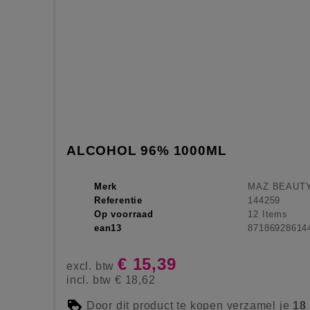
ALCOHOL 96% 1000ML
Merk
MAZ BEAUT
Referentie
144259
Op voorraad
12 Items
ean13
87186928614
€ 15,39
excl. btw
incl. btw
€ 18,62
Door dit product te kopen verzamel je
18