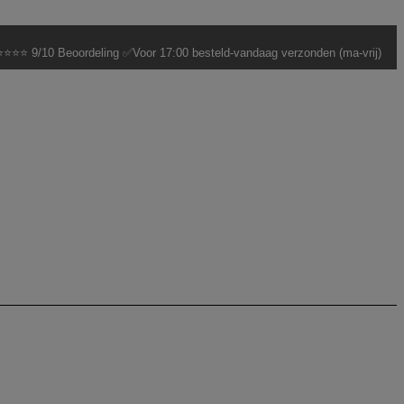
⭐⭐⭐ 9/10 Beoordeling ✅Voor 17:00 besteld-vandaag verzonden (ma-vrij)