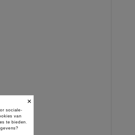
×
or sociale-
ookies van
es te bieden.
gegevens?