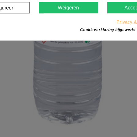
gureer
Weigeren
Accep
Privacy &
Cookieverklaring bijgewerkt