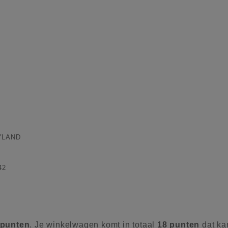
YLAND
42
punten
. Je winkelwagen komt in totaal
18
punten
dat ka