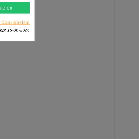
teren
 Cookiebeleid
 op:
15-06-2026