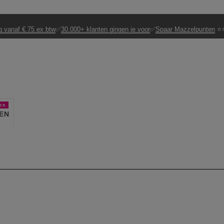
g vanaf € 75 ex btw
✅
30.000+ klanten gingen je voor
✅
Spaar Mazzelpunten
⭐⭐
es
EN