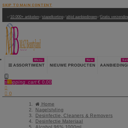
SKIP TO MAIN CONTENT
✅
10.000+ artikelen
✅
stapelkorting
✅
altijd aanbiedingen
✅
Gratis verzendin
Menu
New
Sal
ASSORTIMENT
NIEUWE PRODUCTEN
AANBIEDING

shopping_cart
€ 0,00
0


0
Home
Nagelstyling
Desinfectie, Cleaners & Removers
Desinfectie Materiaal
Alcohol 96% 1000ml