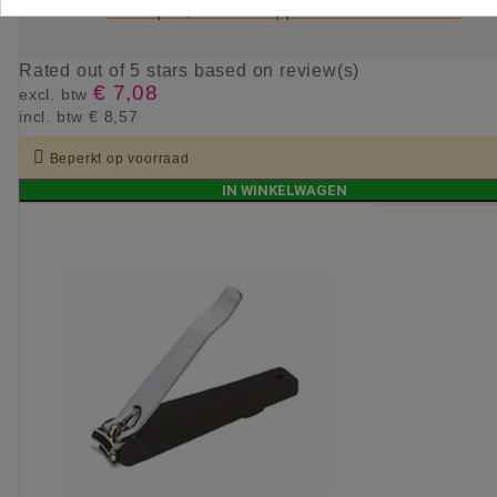
Nailwipes / Celstofdeppers 1 rol à 1000stuks
Rated
out of 5 stars based on
review(s)
€ 7,08
excl. btw
incl. btw
€ 8,57

Beperkt op voorraad
IN WINKELWAGEN