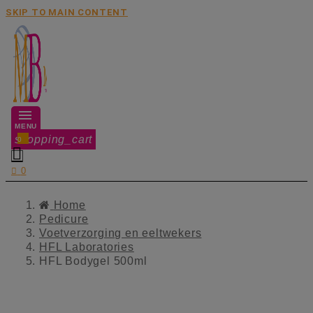
SKIP TO MAIN CONTENT
MENU
shopping_cart
0


0
Home
Pedicure
Voetverzorging en eeltwekers
HFL Laboratories
HFL Bodygel 500ml