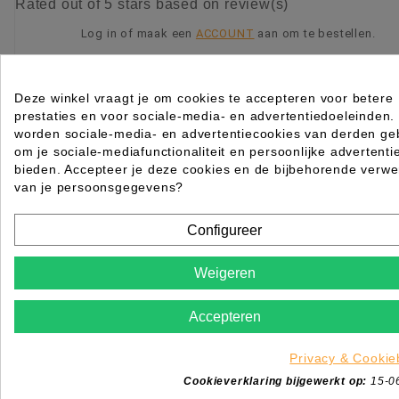
Rated
out of 5 stars based on
review(s)
Log in of maak een
ACCOUNT
aan om te bestellen.
KIES OPTIE
Deze winkel vraagt je om cookies te accepteren voor betere
prestaties en voor sociale-media- en advertentiedoeleinden.
worden sociale-media- en advertentiecookies van derden geb
om je sociale-mediafunctionaliteit en persoonlijke advertenti
bieden. Accepteer je deze cookies en de bijbehorende verwe
van je persoonsgegevens?
Configureer
Weigeren
Accepteren
Privacy & Cookie
Cookieverklaring bijgewerkt op:
15-0