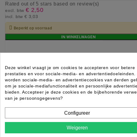
Rated
out of 5 stars based on
review(s)
€ 2,50
excl. btw
incl. btw
€ 3,03

Beperkt op voorraad
IN WINKELWAGEN
Deze winkel vraagt je om cookies te accepteren voor betere
prestaties en voor sociale-media- en advertentiedoeleinden.
worden sociale-media- en advertentiecookies van derden geb
om je sociale-mediafunctionaliteit en persoonlijke advertenti
bieden. Accepteer je deze cookies en de bijbehorende verwe
van je persoonsgegevens?
Configureer
Weigeren