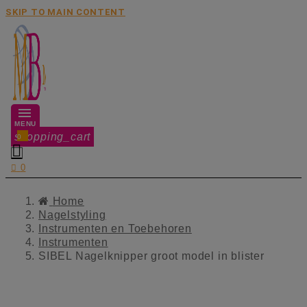
SKIP TO MAIN CONTENT
MENU
shopping_cart
0


0
Home
Nagelstyling
Instrumenten en Toebehoren
Instrumenten
SIBEL Nagelknipper groot model in blister