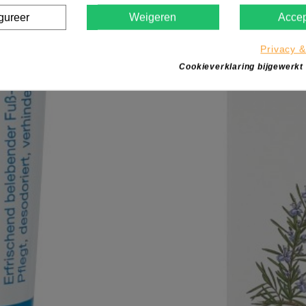
gureer
Weigeren
Accep
Privacy &
Cookieverklaring bijgewerkt