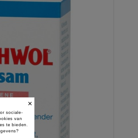
×
or sociale-
ookies van
es te bieden.
gegevens?