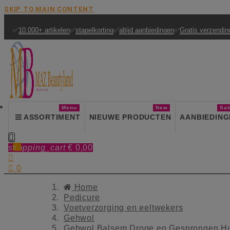
SKIP TO MAIN CONTENT
✅
10.000+ artikelen
✅
stapelkorting
✅
altijd aanbiedingen
✅
Gratis verzendin
Menu
New
Sal
ASSORTIMENT
NIEUWE PRODUCTEN
AANBIEDING

shopping_cart
€ 0,00
0


0
Home
Pedicure
Voetverzorging en eeltwekers
Gehwol
Gehwol Balsem Droge en Gesprongen Hu