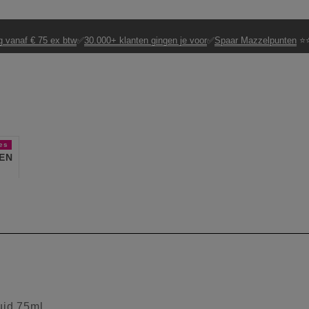
g vanaf € 75 ex btw
✅
30.000+ klanten gingen je voor
✅
Spaar Mazzelpunten
⭐⭐
es
EN
id 75ml