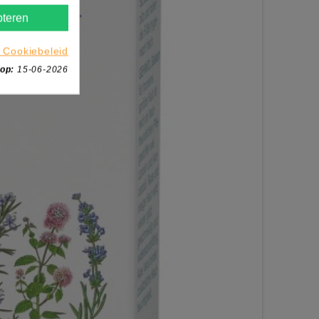
teren
 Cookiebeleid
 op:
15-06-2026