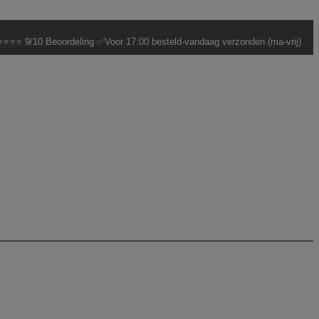
⭐⭐⭐ 9/10 Beoordeling ✅Voor 17:00 besteld-vandaag verzonden (ma-vrij)