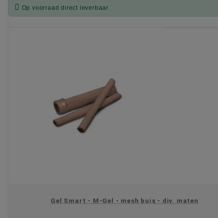

Op voorraad direct leverbaar
KIES OPTIE
Gel Smart - M-Gel - mesh buis - div. maten