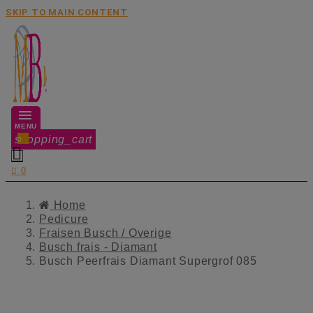
SKIP TO MAIN CONTENT
MENU
shopping_cart
0


0
Home
Pedicure
Fraisen Busch / Overige
Busch frais - Diamant
Busch Peerfrais Diamant Supergrof 085