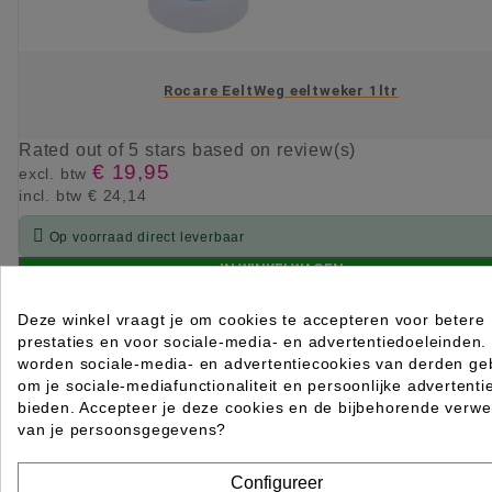
Rocare EeltWeg eeltweker 1ltr
Rated
out of 5 stars based on
review(s)
€ 19,95
excl. btw
incl. btw
€ 24,14

Op voorraad direct leverbaar
IN WINKELWAGEN
Deze winkel vraagt je om cookies te accepteren voor betere
prestaties en voor sociale-media- en advertentiedoeleinden.
worden sociale-media- en advertentiecookies van derden geb
om je sociale-mediafunctionaliteit en persoonlijke advertenti
bieden. Accepteer je deze cookies en de bijbehorende verwe
van je persoonsgegevens?
Configureer