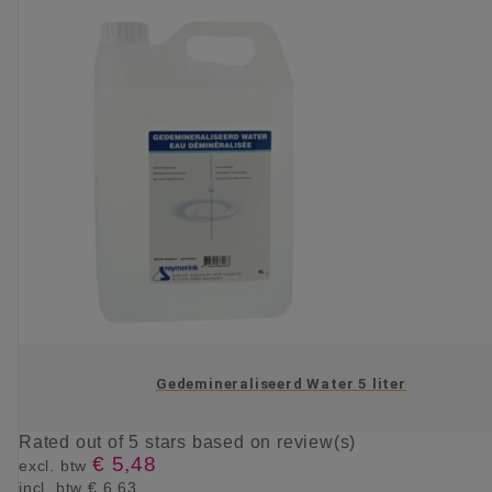
Gedemineraliseerd Water 5 liter
Rated
out of 5 stars based on
review(s)
€ 5,48
excl. btw
incl. btw
€ 6,63