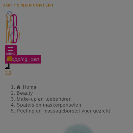
SKIP TO MAIN CONTENT
MENU
shopping_cart
0


0
Home
Beauty
Make-up en toebehoren
Spatels en maskerpenselen
Peeling en massageborstel voor gezicht