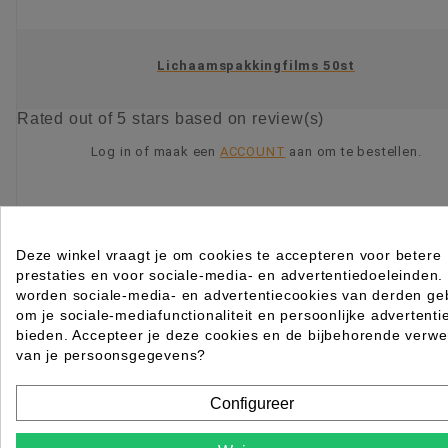
Lichaamspakkingfilms 50st
Rated
out of 5 stars based on
review(s)
Log in of maak een
ACCOUNT
aan om te bestellen.
KIES OPTIE
Deze winkel vraagt je om cookies te accepteren voor betere
prestaties en voor sociale-media- en advertentiedoeleinden.
worden sociale-media- en advertentiecookies van derden geb
om je sociale-mediafunctionaliteit en persoonlijke advertenti
bieden. Accepteer je deze cookies en de bijbehorende verwe
van je persoonsgegevens?
Configureer