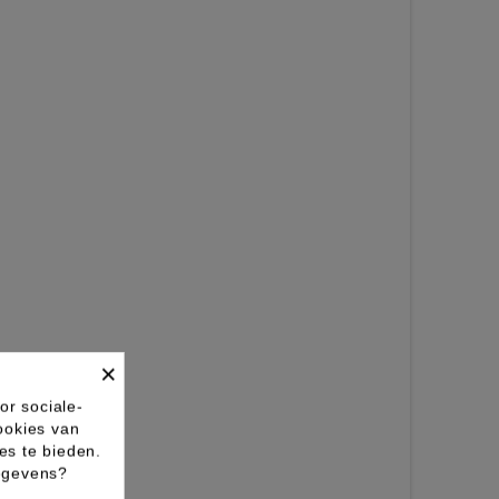
×
or sociale-
ookies van
es te bieden.
gegevens?