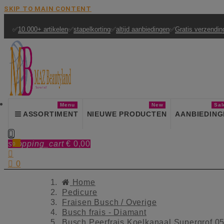
SKIP TO MAIN CONTENT
✅
10.000+ artikelen
✅
stapelkorting
✅
altijd aanbiedingen
✅
Gratis verzendin
Menu
New
Sal
ASSORTIMENT
NIEUWE PRODUCTEN
AANBIEDING

shopping_cart
€ 0,00
0


0
Home
Pedicure
Fraisen Busch / Overige
Busch frais - Diamant
Busch Peerfrais Koelkanaal Supergrof 0