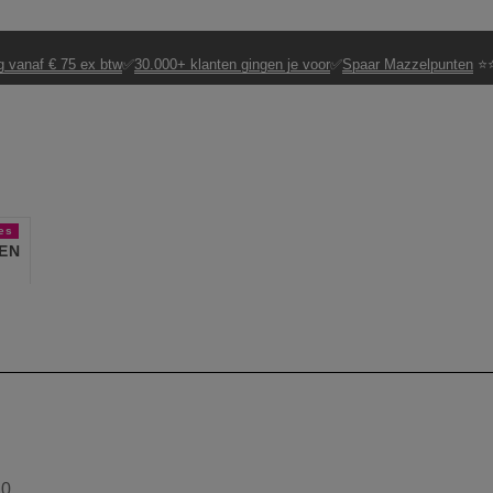
g vanaf € 75 ex btw
✅
30.000+ klanten gingen je voor
✅
Spaar Mazzelpunten
⭐⭐
es
EN
50