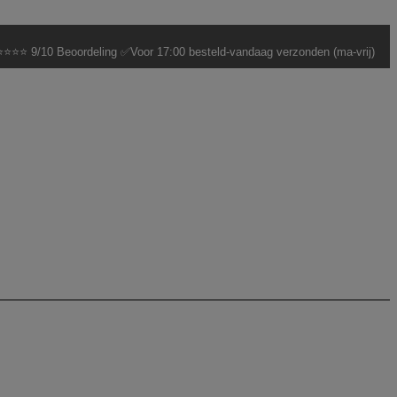
⭐⭐⭐ 9/10 Beoordeling ✅Voor 17:00 besteld-vandaag verzonden (ma-vrij)