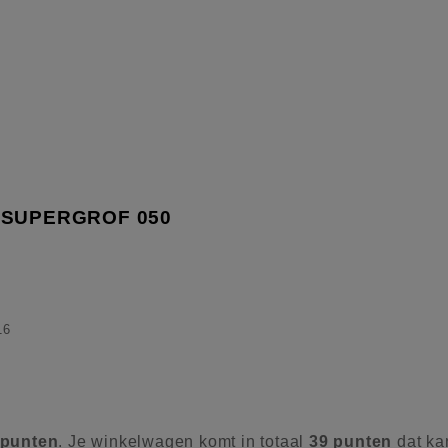
 SUPERGROF 050
16
punten
. Je winkelwagen komt in totaal
39
punten
dat ka