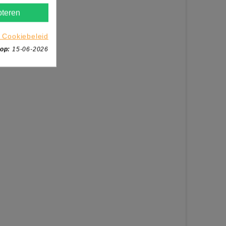
teren
 Cookiebeleid
 op:
15-06-2026