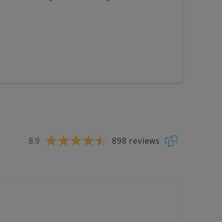
8.9
898 reviews