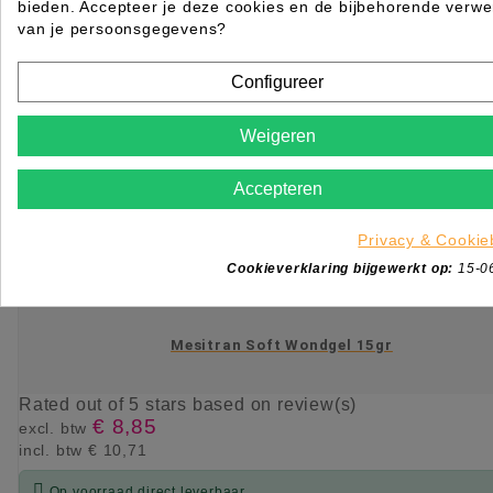
bieden. Accepteer je deze cookies en de bijbehorende verwe
van je persoonsgegevens?
Configureer
Weigeren
Accepteren
Privacy & Cookie
Cookieverklaring bijgewerkt op:
15-0
Mesitran Soft Wondgel 15gr
Rated
out of 5 stars based on
review(s)
€ 8,85
excl. btw
incl. btw
€ 10,71

Op voorraad direct leverbaar