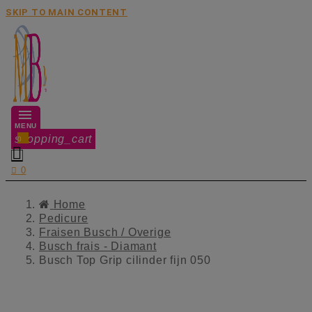
SKIP TO MAIN CONTENT
MENU
shopping_cart
0


0
Home
Pedicure
Fraisen Busch / Overige
Busch frais - Diamant
Busch Top Grip cilinder fijn 050