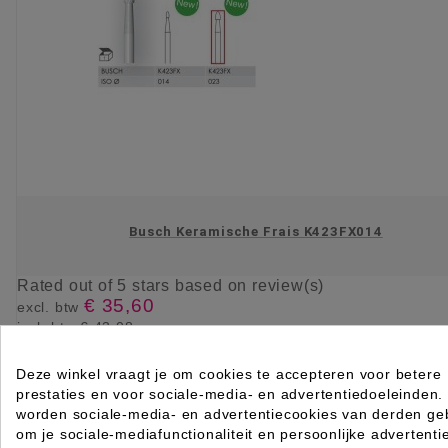
Busch Keramische Frais K423FX014
Rated
out of 5 stars based on
review(s)
€ 35,60
excl. btw
incl. btw
€ 43,08

Levertijd op aanvraag
Deze winkel vraagt je om cookies te accepteren voor betere
prestaties en voor sociale-media- en advertentiedoeleinden.
KIES OPTIE
worden sociale-media- en advertentiecookies van derden geb
om je sociale-mediafunctionaliteit en persoonlijke advertenti