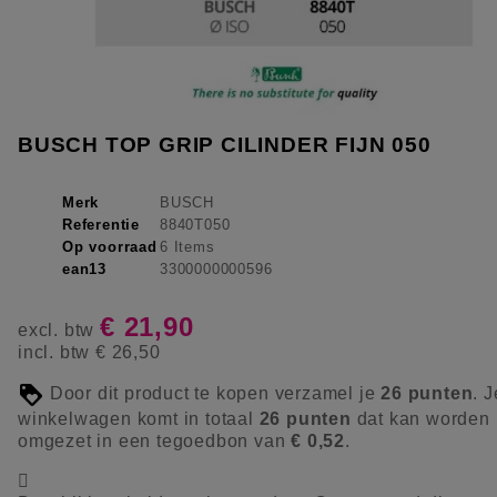
BUSCH TOP GRIP CILINDER FIJN 050
Merk
BUSCH
Referentie
8840T050
Op voorraad
6 Items
ean13
3300000000596
€ 21,90
excl. btw
incl. btw
€ 26,50
Door dit product te kopen verzamel je
26
punten
. J
winkelwagen komt in totaal
26
punten
dat kan worden
omgezet in een tegoedbon van
€ 0,52
.
