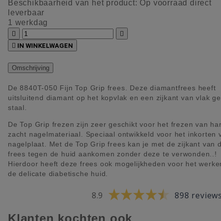
Beschikbaarheid van het product:
Op voorraad direct
leverbaar
1 werkdag



IN WINKELWAGEN
Omschrijving
De 8840T-050 Fijn Top Grip frees. Deze diamantfrees heeft
uitsluitend diamant op het kopvlak en een zijkant van vlak gep
staal.
De Top Grip frezen zijn zeer geschikt voor het frezen van ha
zacht nagelmateriaal. Speciaal ontwikkeld voor het inkorten 
nagelplaat. Met de Top Grip frees kan je met de zijkant van 
frees tegen de huid aankomen zonder deze te verwonden..!
Hierdoor heeft deze frees ook mogelijkheden voor het werk
de delicate diabetische huid.
8.9
898 review
Klanten kochten ook