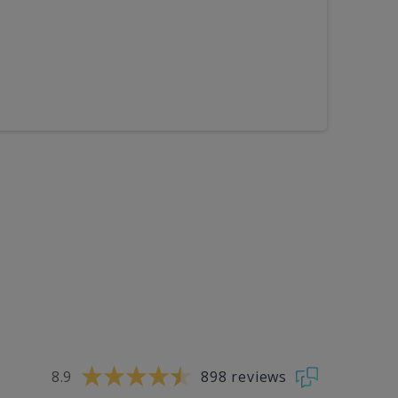
8.9
898 reviews