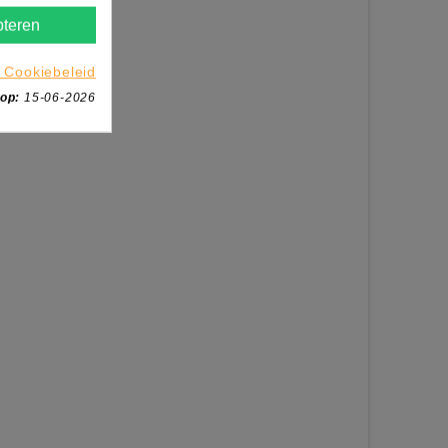
teren
 Cookiebeleid
 op:
15-06-2026