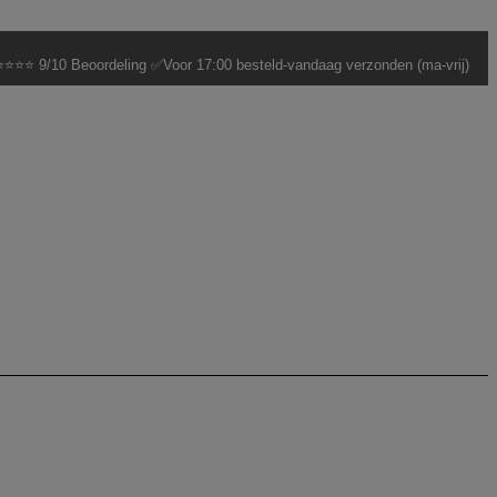
⭐⭐⭐ 9/10 Beoordeling ✅Voor 17:00 besteld-vandaag verzonden (ma-vrij)