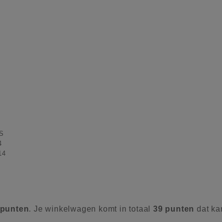
S
4
14
punten
. Je winkelwagen komt in totaal
39
punten
dat ka