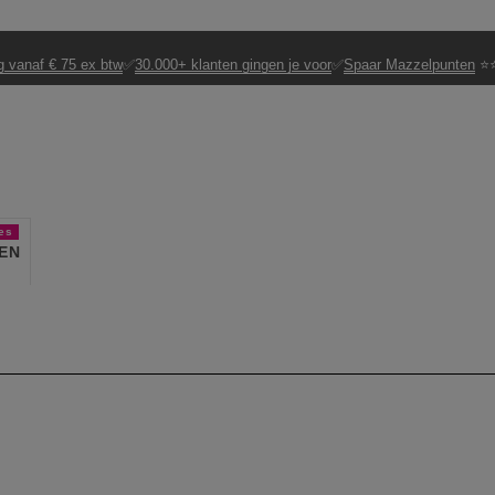
g vanaf € 75 ex btw
✅
30.000+ klanten gingen je voor
✅
Spaar Mazzelpunten
⭐⭐
es
EN