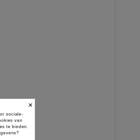
×
or sociale-
ookies van
es te bieden.
gegevens?