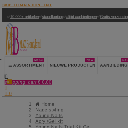
SKIP TO MAIN CONTENT
✅
10.000+ artikelen
✅
stapelkorting
✅
altijd aanbiedingen
✅
Gratis verzendin
Menu
New
Sal
ASSORTIMENT
NIEUWE PRODUCTEN
AANBIEDING

shopping_cart
€ 0,00
0


0
Home
Nagelstyling
Young Nails
Acryl/Gel kit
Young Nails Trial Kit Gel