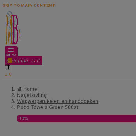
SKIP TO MAIN CONTENT
MENU
shopping_cart
0


0
Home
Nagelstyling
Wegwerpartikelen en handdoeken
Podo Towels Groen 500st
-10%