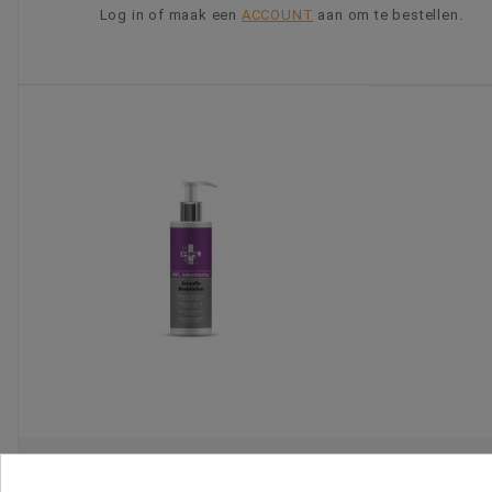
Log in of maak een
ACCOUNT
aan om te bestellen.
KIES OPTIE
HFL Sensafin Bodylotion 200ml