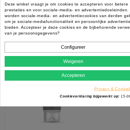
Deze winkel vraagt je om cookies te accepteren voor betere
prestaties en voor sociale-media- en advertentiedoeleinden.
Rated
out of 5 stars based on
review(s)
worden sociale-media- en advertentiecookies van derden geb
Log in of maak een
ACCOUNT
aan om te bestellen.
om je sociale-mediafunctionaliteit en persoonlijke advertenti
bieden. Accepteer je deze cookies en de bijbehorende verwe
van je persoonsgegevens?
KIES OPTIE
Configureer
Weigeren
Accepteren
Privacy & Cookie
Cookieverklaring bijgewerkt op:
15-0