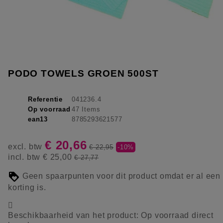
PODO TOWELS GROEN 500ST
Referentie
041236.4
Op voorraad
47 Items
ean13
8785293621577
€ 20,66
excl. btw
€ 22,95
-10%
incl. btw
€ 25,00
€ 27,77
Geen spaarpunten voor dit product omdat er al een
korting is.

Beschikbaarheid van het product:
Op voorraad direct