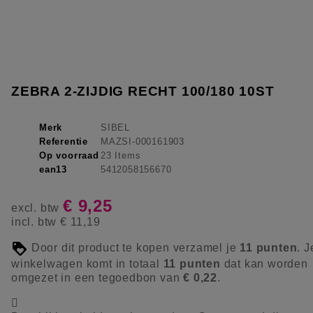
ZEBRA 2-ZIJDIG RECHT 100/180 10ST
Merk
SIBEL
Referentie
MAZSI-000161903
Op voorraad
23 Items
ean13
5412058156670
€ 9,25
excl. btw
incl. btw
€ 11,19
Door dit product te kopen verzamel je
11
punten
. J
winkelwagen komt in totaal
11
punten
dat kan worden
omgezet in een tegoedbon van
€ 0,22
.
