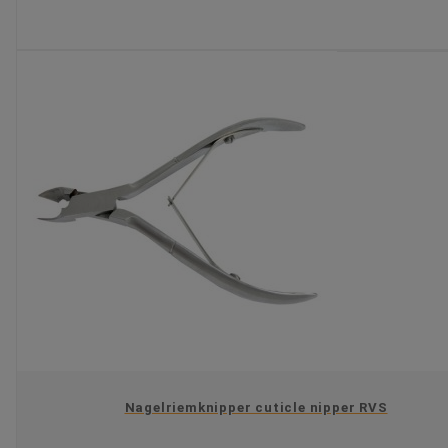
KIES OPTIE
Nagelriemknipper cuticle nipper RVS