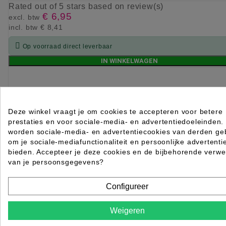
Rated
out of 5 stars based on
review(s)
€ 6,95
excl. btw
incl. btw
€ 8,41

Op voorraad direct leverbaar
IN WINKELWAGEN
Deze winkel vraagt je om cookies te accepteren voor betere
prestaties en voor sociale-media- en advertentiedoeleinden.
worden sociale-media- en advertentiecookies van derden geb
om je sociale-mediafunctionaliteit en persoonlijke advertenti
bieden. Accepteer je deze cookies en de bijbehorende verwe
van je persoonsgegevens?
Configureer
Weigeren