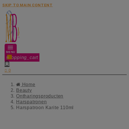
SKIP TO MAIN CONTENT
MENU
shopping_cart
0


0
Home
Beauty
Ontharingsproducten
Harspatronen
Harspatroon Karite 110ml