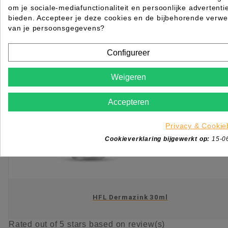
om je sociale-mediafunctionaliteit en persoonlijke advertenti
KIES OPTIE
bieden. Accepteer je deze cookies en de bijbehorende verwe
van je persoonsgegevens?
Configureer
Weigeren
Accepteren
Privacy & Cookie
Cookieverklaring bijgewerkt op:
15-0
HFL Dermazink 30ml
Rated
out of 5 stars based on
review(s)