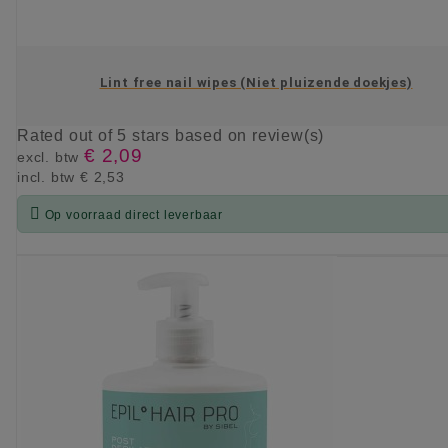
Lint free nail wipes (Niet pluizende doekjes)
Rated
out of 5 stars based on
review(s)
€ 2,09
excl. btw
incl. btw
€ 2,53

Op voorraad direct leverbaar
KIES OPTIE