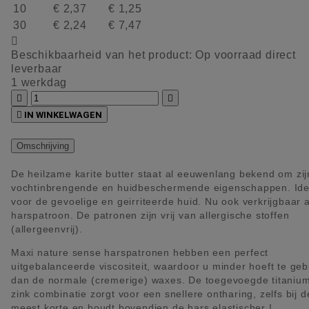
10
€ 2,37
€ 1,25
30
€ 2,24
€ 7,47

Beschikbaarheid van het product:
Op voorraad direct
leverbaar
1 werkdag



IN WINKELWAGEN
Omschrijving
De heilzame karite butter staat al eeuwenlang bekend om zij
vochtinbrengende en huidbeschermende eigenschappen. Ide
voor de gevoelige en geirriteerde huid. Nu ook verkrijgbaar a
harspatroon. De patronen zijn vrij van allergische stoffen
(allergeenvrij).
Maxi nature sense harspatronen hebben een perfect
uitgebalanceerde viscositeit, waardoor u minder hoeft te geb
dan de normale (cremerige) waxes. De toegevoegde titanium
zink combinatie zorgt voor een snellere ontharing, zelfs bij d
meest korte en houdt bovendien de hars elastischer !