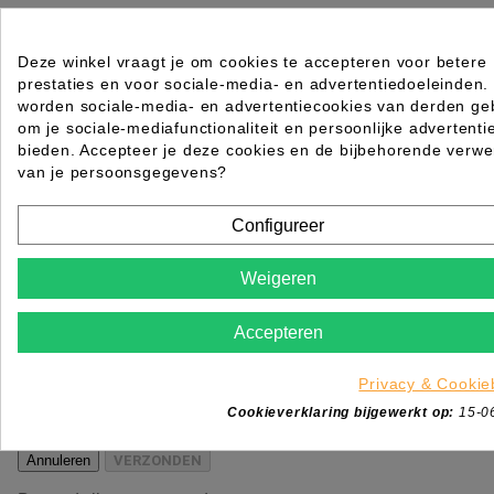
Poederborstel Licht Schuin 25cm
Deze winkel vraagt je om cookies te accepteren voor betere
Rating for
Quality
prestaties en voor sociale-media- en advertentiedoeleinden.
worden sociale-media- en advertentiecookies van derden geb
Please choose a rating for your review.
om je sociale-mediafunctionaliteit en persoonlijke advertenti
bieden. Accepteer je deze cookies en de bijbehorende verwe
van je persoonsgegevens?
Configureer
Title of your review
Weigeren
Uw naam
Accepteren
Uw beoordeling
Enim quis fugiat consequat elit minim nisi eu occae
occaecat deserunt aliquip nisi ex deserunt.
Privacy & Cookie
Cookieverklaring bijgewerkt op:
15-0
*
Verplichte velden
Annuleren
VERZONDEN