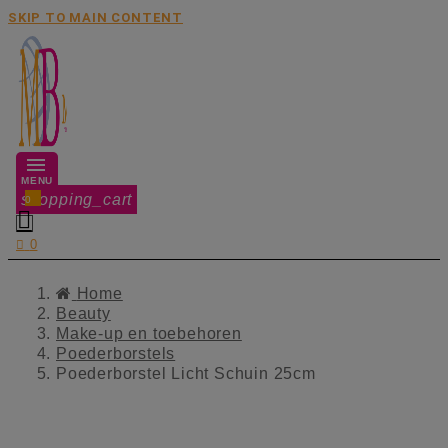
SKIP TO MAIN CONTENT
MENU
shopping_cart
0


0
Home
Beauty
Make-up en toebehoren
Poederborstels
Poederborstel Licht Schuin 25cm