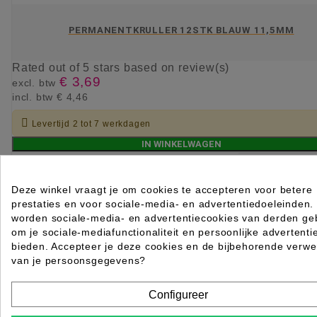
PERMANENTKRULLER 12STK BLAUW 11,5MM
Rated
out of 5 stars based on
review(s)
€ 3,69
excl. btw
incl. btw
€ 4,46

Levertijd 2 tot 7 werkdagen
IN WINKELWAGEN
Deze winkel vraagt je om cookies te accepteren voor betere
prestaties en voor sociale-media- en advertentiedoeleinden.
worden sociale-media- en advertentiecookies van derden geb
om je sociale-mediafunctionaliteit en persoonlijke advertenti
bieden. Accepteer je deze cookies en de bijbehorende verwe
van je persoonsgegevens?
Configureer