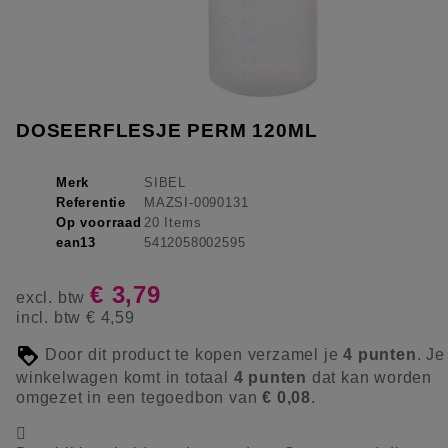
DOSEERFLESJE PERM 120ML
Merk
SIBEL
Referentie
MAZSI-0090131
Op voorraad
20 Items
ean13
5412058002595
€ 3,79
excl. btw
incl. btw
€ 4,59
Door dit product te kopen verzamel je
4
punten
. Je
winkelwagen komt in totaal
4
punten
dat kan worden
omgezet in een tegoedbon van
€ 0,08
.
