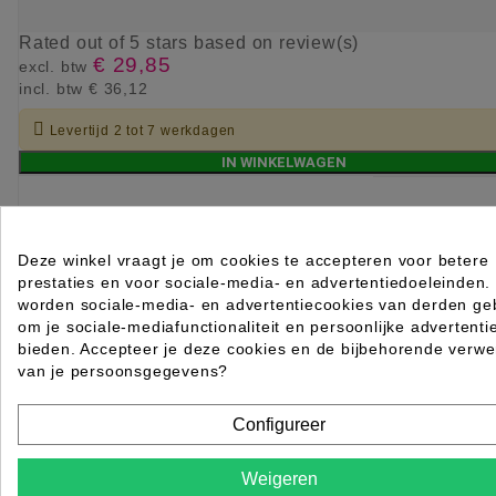
Rated
out of 5 stars based on
review(s)
€ 29,85
excl. btw
incl. btw
€ 36,12

Levertijd 2 tot 7 werkdagen
IN WINKELWAGEN
Deze winkel vraagt je om cookies te accepteren voor betere
prestaties en voor sociale-media- en advertentiedoeleinden.
worden sociale-media- en advertentiecookies van derden geb
om je sociale-mediafunctionaliteit en persoonlijke advertenti
bieden. Accepteer je deze cookies en de bijbehorende verwe
van je persoonsgegevens?
Configureer
Weigeren