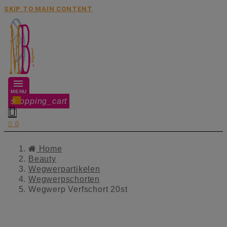
SKIP TO MAIN CONTENT
MENU
shopping_cart
0


0
Home
Beauty
Wegwerpartikelen
Wegwerpschorten
Wegwerp Verfschort 20st