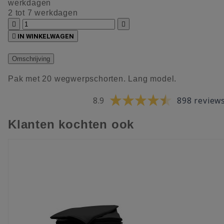
werkdagen
2 tot 7 werkdagen



IN WINKELWAGEN
Omschrijving
Pak met 20 wegwerpschorten. Lang model.
8.9
898 review
Klanten kochten ook