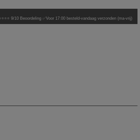
⭐⭐⭐ 9/10 Beoordeling ✅Voor 17:00 besteld-vandaag verzonden (ma-vrij)