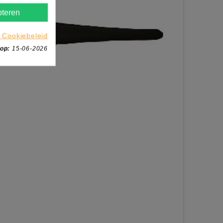
teren
 Cookiebeleid
 op:
15-06-2026