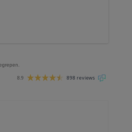
egrepen.
8.9
898 reviews