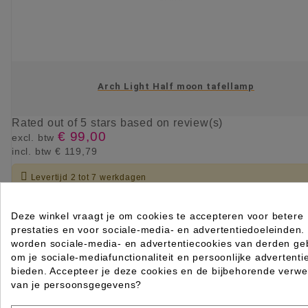
Arch Light Half moon tafellamp
Rated
out of 5 stars based on
review(s)
€ 99,00
excl. btw
incl. btw
€ 119,79

Levertijd 2 tot 7 werkdagen
IN WINKELWAGEN
Deze winkel vraagt je om cookies te accepteren voor betere
prestaties en voor sociale-media- en advertentiedoeleinden.
worden sociale-media- en advertentiecookies van derden geb
om je sociale-mediafunctionaliteit en persoonlijke advertenti
bieden. Accepteer je deze cookies en de bijbehorende verwe
van je persoonsgegevens?