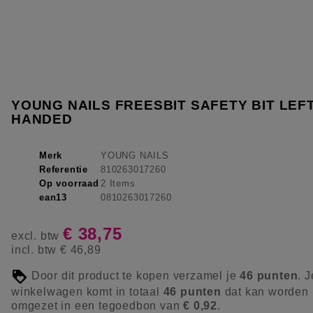
YOUNG NAILS FREESBIT SAFETY BIT LEF
HANDED
Merk
YOUNG NAILS
Referentie
810263017260
Op voorraad
2 Items
ean13
0810263017260
€ 38,75
excl. btw
incl. btw
€ 46,89
Door dit product te kopen verzamel je
46
punten
. J
winkelwagen komt in totaal
46
punten
dat kan worden
omgezet in een tegoedbon van
€ 0,92
.