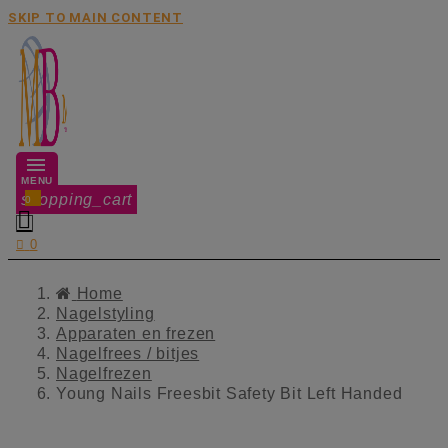
SKIP TO MAIN CONTENT
MENU
shopping_cart
0


0
Home
Nagelstyling
Apparaten en frezen
Nagelfrees / bitjes
Nagelfrezen
Young Nails Freesbit Safety Bit Left Handed