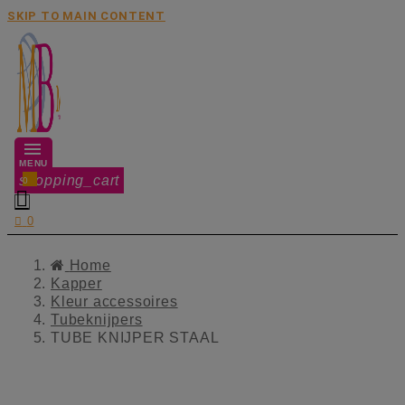
SKIP TO MAIN CONTENT
MENU
shopping_cart
0


0
Home
Kapper
Kleur accessoires
Tubeknijpers
TUBE KNIJPER STAAL