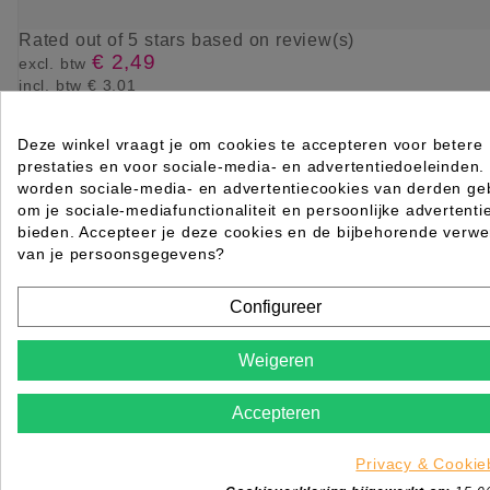
Rated
out of 5 stars based on
review(s)
€ 2,49
excl. btw
incl. btw
€ 3,01

Op voorraad direct leverbaar
Deze winkel vraagt je om cookies te accepteren voor betere
IN WINKELWAGEN
prestaties en voor sociale-media- en advertentiedoeleinden.
worden sociale-media- en advertentiecookies van derden geb
reacties (0)
om je sociale-mediafunctionaliteit en persoonlijke advertenti
bieden. Accepteer je deze cookies en de bijbehorende verwe
Geen klantenbeoordelingen op het moment.
van je persoonsgegevens?
Uw beoordelingswaardering kan niet worden verzonde
Configureer
OKÉ
Weigeren
Rapporteer reactie
Accepteren
Bent u zeker dat u deze reactie wil rapporteren?
Privacy & Cookie
Nee
JA