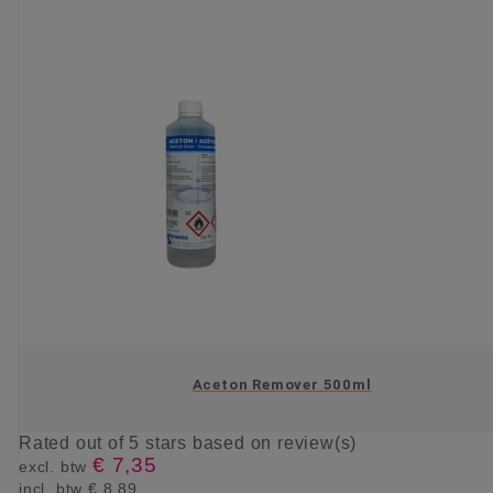
Aceton Remover 500ml
Rated
out of 5 stars based on
review(s)
€ 7,35
excl. btw
incl. btw
€ 8,89