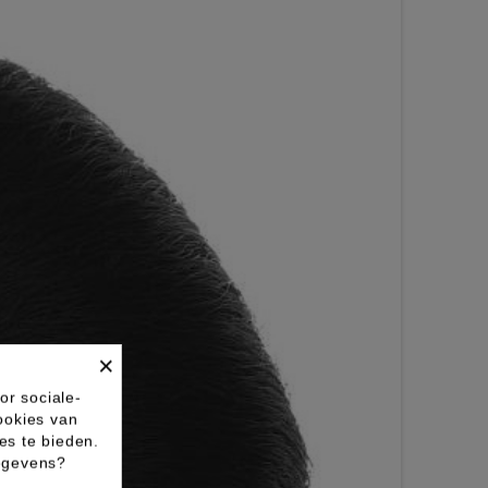
×
or sociale-
ookies van
es te bieden.
gegevens?