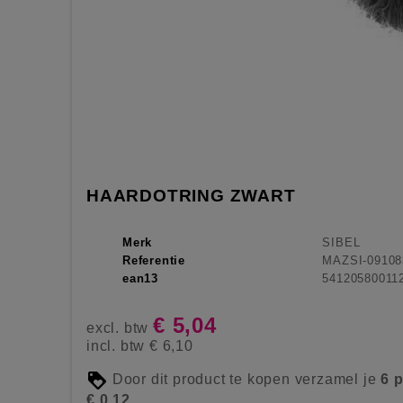
HAARDOTRING ZWART
Merk
SIBEL
Referentie
MAZSI-09108
ean13
54120580011
€ 5,04
excl. btw
incl. btw
€ 6,10
Door dit product te kopen verzamel je
6
p
€ 0,12
.