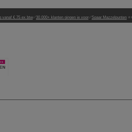
g vanaf € 75 ex btw
✅
30.000+ klanten gingen je voor
✅
Spaar Mazzelpunten
⭐⭐
es
EN