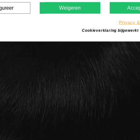
gureer
Weigeren
Accep
Privacy &
Cookieverklaring bijgewerkt