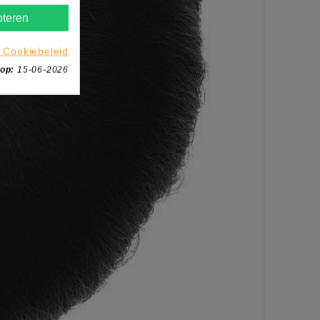
teren
 Cookiebeleid
 op:
15-06-2026