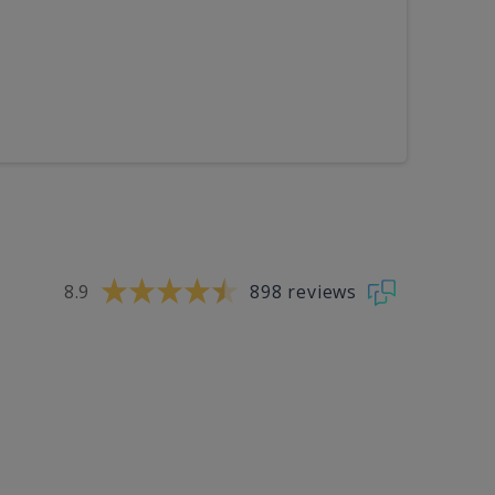
8.9
898 reviews