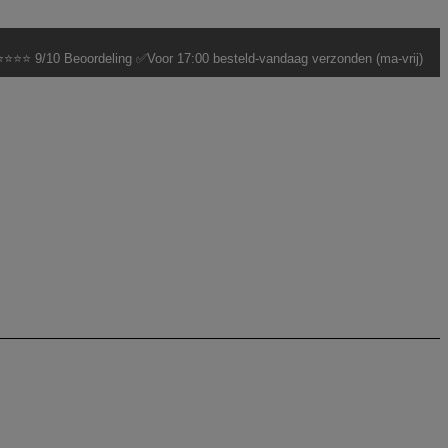
⭐⭐⭐ 9/10 Beoordeling ✅Voor 17:00 besteld-vandaag verzonden (ma-vrij)