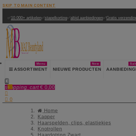
SKIP TO MAIN CONTENT
✅
10.000+ artikelen
✅
stapelkorting
✅
altijd aanbiedingen
✅
Gratis verzendin
Menu
New
Sal
ASSORTIMENT
NIEUWE PRODUCTEN
AANBIEDING

shopping_cart
€ 0,00
0


0
Home
Kapper
Haarspelden, clips, elastiekjes
Knotrollen
Haardotring Zwart